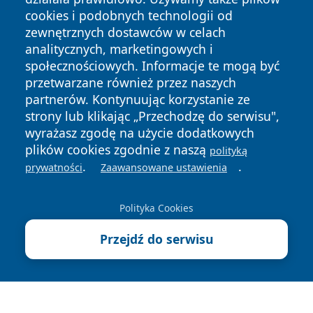
cookies i podobnych technologii od
zewnętrznych dostawców w celach
analitycznych, marketingowych i
społecznościowych. Informacje te mogą być
Copyright © 2026 dabrowski24.pl Wszystkie prawa
przetwarzane również przez naszych
zastrzeżone.
partnerów. Kontynuując korzystanie ze
strony lub klikając „Przechodzę do serwisu",
wyrażasz zgodę na użycie dodatkowych
Polityka
Polityka
News
Autorzy
plików cookies zgodnie z naszą
Prywatności
Cookies
polityką
.
.
prywatności
Zaawansowane ustawienia
Polityka Cookies
Przejdź do serwisu