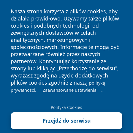
Nasza strona korzysta z plików cookies, aby
działała prawidłowo. Używamy także plików
cookies i podobnych technologii od
zewnętrznych dostawców w celach
analitycznych, marketingowych i
społecznościowych. Informacje te mogą być
przetwarzane również przez naszych
Copyright © 2026 dabrowski24.pl Wszystkie prawa
partnerów. Kontynuując korzystanie ze
zastrzeżone.
strony lub klikając „Przechodzę do serwisu",
wyrażasz zgodę na użycie dodatkowych
plików cookies zgodnie z naszą
polityką
Polityka
Polityka
.
.
News
Autorzy
prywatności
Zaawansowane ustawienia
Prywatności
Cookies
Polityka Cookies
Przejdź do serwisu