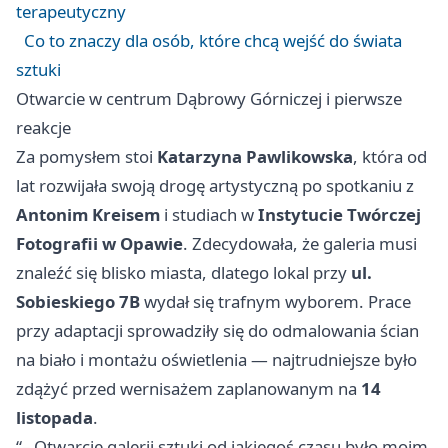
terapeutyczny
Co to znaczy dla osób, które chcą wejść do świata
sztuki
Otwarcie w centrum Dąbrowy Górniczej i pierwsze
reakcje
Za pomysłem stoi
Katarzyna Pawlikowska
, która od
lat rozwijała swoją drogę artystyczną po spotkaniu z
Antonim Kreisem
i studiach w
Instytucie Twórczej
Fotografii w Opawie
. Zdecydowała, że galeria musi
znaleźć się blisko miasta, dlatego lokal przy
ul.
Sobieskiego 7B
wydał się trafnym wyborem. Prace
przy adaptacji sprowadziły się do odmalowania ścian
na biało i montażu oświetlenia — najtrudniejsze było
zdążyć przed wernisażem zaplanowanym na
14
listopada
.
“– Otwarcie galerii sztuki od jakiegoś czasu było moim