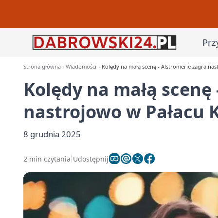
Prz
Strona główna
Wiadomości
Kolędy na małą scenę - Alstromerie zagra nas
Kolędy na małą scenę 
nastrojowo w Pałacu K
8 grudnia 2025
2 min czytania
Udostępnij