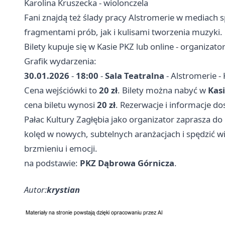
Karolina Kruszecka - wiolonczela
Fani znajdą też ślady pracy Alstromerie w mediach s
fragmentami prób, jak i kulisami tworzenia muzyki.
Bilety kupuje się w Kasie PKZ lub online - organizat
Grafik wydarzenia:
30.01.2026
-
18:00
-
Sala Teatralna
- Alstromerie - 
Cena wejściówki to
20 zł
. Bilety można nabyć w
Kasi
cena biletu wynosi
20 zł
. Rezerwacje i informacje 
Pałac Kultury Zagłębia jako organizator zaprasza do
kolęd w nowych, subtelnych aranżacjach i spędzić w
brzmieniu i emocji.
na podstawie:
PKZ Dąbrowa Górnicza
.
Autor:
krystian