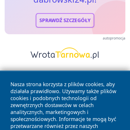
SPRAWDŹ SZCZEGÓŁY
autopromocja
Nasza strona korzysta z plików cookies, aby
działała prawidłowo. Używamy także plików
cookies i podobnych technologii od
zewnętrznych dostawców w celach
Copyright © 2026 dabrowski24.pl Wszystkie prawa
analitycznych, marketingowych i
zastrzeżone.
społecznościowych. Informacje te mogą być
przetwarzane również przez naszych