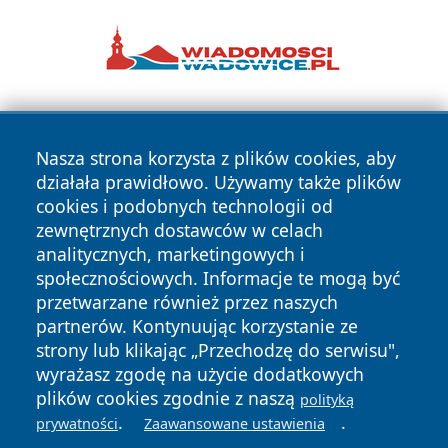
Nasza strona korzysta z plików cookies, aby
działała prawidłowo. Używamy także plików
cookies i podobnych technologii od
zewnętrznych dostawców w celach
Copyright © 2026 dabrowski24.pl Wszystkie prawa
analitycznych, marketingowych i
zastrzeżone.
społecznościowych. Informacje te mogą być
przetwarzane również przez naszych
partnerów. Kontynuując korzystanie ze
Polityka
Polityka
News
Autorzy
strony lub klikając „Przechodzę do serwisu",
Prywatności
Cookies
wyrażasz zgodę na użycie dodatkowych
plików cookies zgodnie z naszą
polityką
.
.
prywatności
Zaawansowane ustawienia