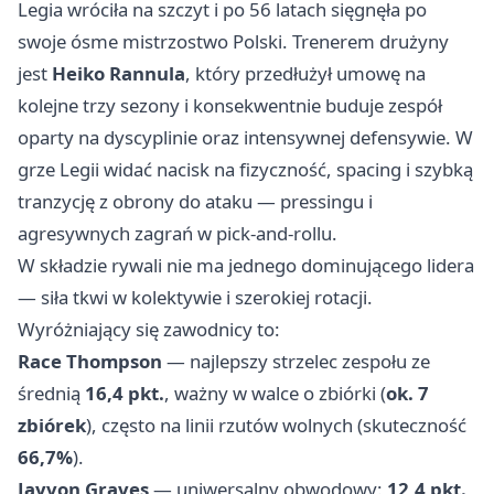
Legia wróciła na szczyt i po 56 latach sięgnęła po
swoje ósme mistrzostwo Polski. Trenerem drużyny
jest
Heiko Rannula
, który przedłużył umowę na
kolejne trzy sezony i konsekwentnie buduje zespół
oparty na dyscyplinie oraz intensywnej defensywie. W
grze Legii widać nacisk na fizyczność, spacing i szybką
tranzycję z obrony do ataku — pressingu i
agresywnych zagrań w pick‑and‑rollu.
W składzie rywali nie ma jednego dominującego lidera
— siła tkwi w kolektywie i szerokiej rotacji.
Wyróżniający się zawodnicy to:
Race Thompson
— najlepszy strzelec zespołu ze
średnią
16,4 pkt.
, ważny w walce o zbiórki (
ok. 7
zbiórek
), często na linii rzutów wolnych (skuteczność
66,7%
).
Jayvon Graves
— uniwersalny obwodowy:
12,4 pkt.,