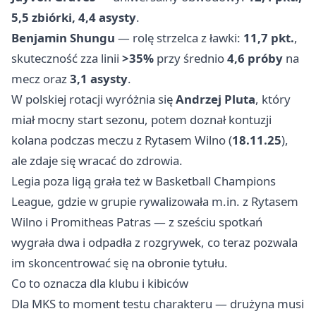
5,5 zbiórki, 4,4 asysty
.
Benjamin Shungu
— rolę strzelca z ławki:
11,7 pkt.
,
skuteczność zza linii
>35%
przy średnio
4,6 próby
na
mecz oraz
3,1 asysty
.
W polskiej rotacji wyróżnia się
Andrzej Pluta
, który
miał mocny start sezonu, potem doznał kontuzji
kolana podczas meczu z Rytasem Wilno (
18.11.25
),
ale zdaje się wracać do zdrowia.
Legia poza ligą grała też w Basketball Champions
League, gdzie w grupie rywalizowała m.in. z Rytasem
Wilno i Promitheas Patras — z sześciu spotkań
wygrała dwa i odpadła z rozgrywek, co teraz pozwala
im skoncentrować się na obronie tytułu.
Co to oznacza dla klubu i kibiców
Dla MKS to moment testu charakteru — drużyna musi