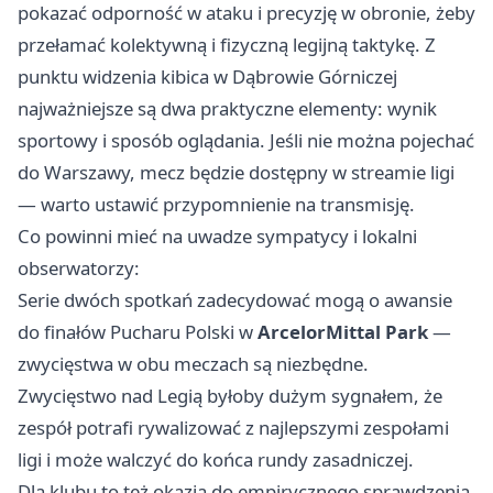
pokazać odporność w ataku i precyzję w obronie, żeby
przełamać kolektywną i fizyczną legijną taktykę. Z
punktu widzenia kibica w Dąbrowie Górniczej
najważniejsze są dwa praktyczne elementy: wynik
sportowy i sposób oglądania. Jeśli nie można pojechać
do Warszawy, mecz będzie dostępny w streamie ligi
— warto ustawić przypomnienie na transmisję.
Co powinni mieć na uwadze sympatycy i lokalni
obserwatorzy:
Serie dwóch spotkań zadecydować mogą o awansie
do finałów Pucharu Polski w
ArcelorMittal Park
—
zwycięstwa w obu meczach są niezbędne.
Zwycięstwo nad Legią byłoby dużym sygnałem, że
zespół potrafi rywalizować z najlepszymi zespołami
ligi i może walczyć do końca rundy zasadniczej.
Dla klubu to też okazja do empirycznego sprawdzenia