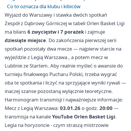
Co to oznacza dla klubu i kibiców
Wyjazd do Warszawy i stawka dwóch spotkań
Zespół z Dąbrowy Górniczej w tabeli Orlen Basket Ligi
ma bilans
6 zwycięstw i 7 porażek
i zajmuje
dziesiąte miejsce
. Do zakończenia pierwszej serii
spotkań pozostały dwa mecze — najpierw starcie na
wyjeździe z Legią
Warszawa
, a potem mecz w
Lublinie ze Startem. Aby realnie myśleć o awansie do
turnieju finałowego Pucharu Polski, trzeba wygrać
oba te spotkania i liczyć na sprzyjające wyniki rywali —
inaczej szanse pozostaną wyłącznie teoretyczne.
Harmonogram transmisji i najważniejsze informacje:
Mecz z Legią Warszawa:
03.01.26
o godz.
20:00
—
transmisja na kanale
YouTube Orlen Basket Ligi
.
Legia na horyzoncie - czym straszą mistrzowie