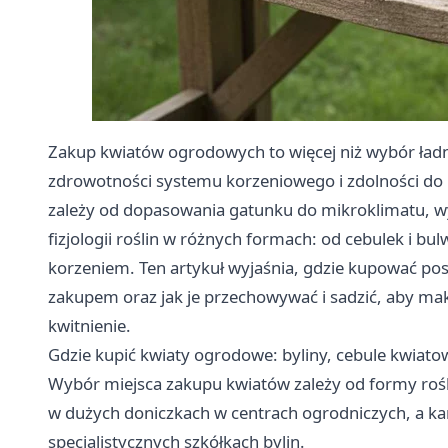
Zakup kwiatów ogrodowych to więcej niż wybór ładnych
zdrowotności systemu korzeniowego i zdolności do
zależy od dopasowania gatunku do mikroklimatu, w
fizjologii roślin w różnych formach: od cebulek i bu
korzeniem. Ten artykuł wyjaśnia, gdzie kupować posz
zakupem oraz jak je przechowywać i sadzić, aby mak
kwitnienie.
Gdzie kupić kwiaty ogrodowe: byliny, cebule kwiatowe
Wybór miejsca zakupu kwiatów zależy od formy roślin
w dużych doniczkach w centrach ogrodniczych, a karp
specjalistycznych szkółkach bylin.