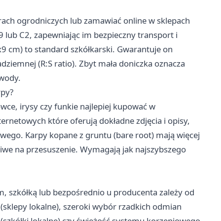
rach ogrodniczych lub zamawiać online w sklepach
 lub C2, zapewniając im bezpieczny transport i
x9 cm) to standard szkółkarski. Gwarantuje on
ziemnej (R:S ratio). Zbyt mała doniczka oznacza
 wody.
rpy?
liowce, irysy czy funkie najlepiej kupować w
ternetowych które oferują dokładne zdjęcia i opisy,
owego. Karpy kopane z gruntu (bare root) mają więcej
żliwe na przesuszenie. Wymagają jak najszybszego
 szkółką lub bezpośrednio u producenta zależy od
y (sklepy lokalne), szeroki wybór rzadkich odmian
 (szkółki lokalne) czy świeżość systemu korzeniowego