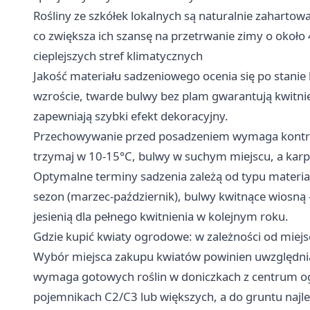
Rośliny ze szkółek lokalnych są naturalnie zahartow
co zwiększa ich szansę na przetrwanie zimy o okoł
cieplejszych stref klimatycznych
Jakość materiału sadzeniowego ocenia się po stanie
wzroście, twarde bulwy bez plam gwarantują kwitni
zapewniają szybki efekt dekoracyjny.
Przechowywanie przed posadzeniem wymaga kontroli
trzymaj w 10-15°C, bulwy w suchym miejscu, a kar
Optymalne terminy sadzenia zależą od typu materiał
sezon (marzec-październik), bulwy kwitnące wiosną - 
jesienią dla pełnego kwitnienia w kolejnym roku.
Gdzie kupić kwiaty ogrodowe: w zależności od miejs
Wybór miejsca zakupu kwiatów powinien uwzględnia
wymaga gotowych roślin w doniczkach z centrum og
pojemnikach C2/C3 lub większych, a do gruntu najlep