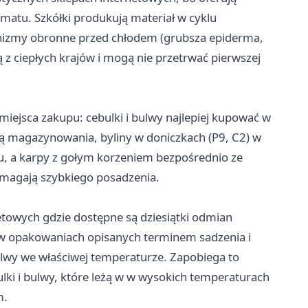
atu. Szkółki produkują materiał w cyklu
nizmy obronne przed chłodem (grubsza epiderma,
z ciepłych krajów i mogą nie przetrwać pierwszej
ejsca zakupu: cebulki i bulwy najlepiej kupować w
ą magazynowania, byliny w doniczkach (P9, C2) w
u, a karpy z gołym korzeniem bezpośrednio ze
ymagają szybkiego posadzenia.
netowych gdzie dostępne są dziesiątki odmian
ch w opakowaniach opisanych terminem sadzenia i
ulwy we właściwej temperaturze. Zapobiega to
ki i bulwy, które leżą w w wysokich temperaturach
m.