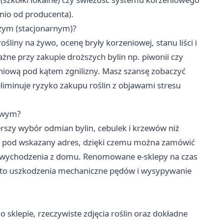
nio od producenta).
zym (stacjonarnym)?
śliny na żywo, ocenę bryły korzeniowej, stanu liści i
żne przy zakupie droższych bylin np. piwonii czy
niową pod kątem zgnilizny. Masz szansę zobaczyć
 eliminuje ryzyko zakupu roślin z objawami stresu
towym?
erszy wybór odmian bylin, cebulek i krzewów niż
ę pod wskazany adres, dzięki czemu można zamówić
ez wychodzenia z domu. Renomowane e-sklepy na czas
za to uszkodzenia mechaniczne pędów i wysypywanie
 sklepie, rzeczywiste zdjęcia roślin oraz dokładne