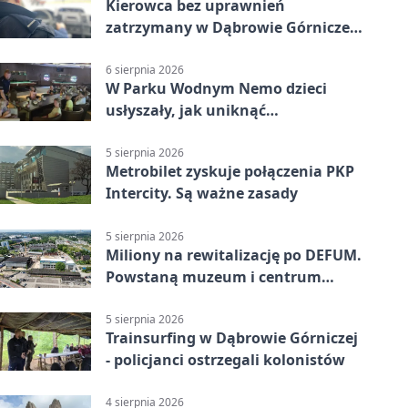
Kierowca bez uprawnień
zatrzymany w Dąbrowie Górniczej.
Miał blisko 1,5 promila
6 sierpnia 2026
W Parku Wodnym Nemo dzieci
usłyszały, jak uniknąć
wakacyjnego zagrożenia
5 sierpnia 2026
Metrobilet zyskuje połączenia PKP
Intercity. Są ważne zasady
5 sierpnia 2026
Miliony na rewitalizację po DEFUM.
Powstaną muzeum i centrum
nauki
5 sierpnia 2026
Trainsurfing w Dąbrowie Górniczej
- policjanci ostrzegali kolonistów
4 sierpnia 2026