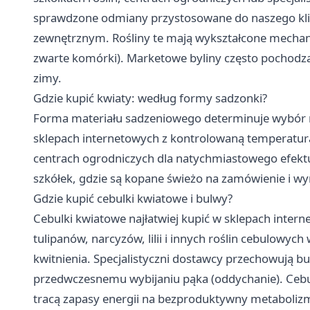
sprawdzone odmiany przystosowane do naszego klim
zewnętrznym. Rośliny te mają wykształcone mecha
zwarte komórki). Marketowe byliny często pochodzą 
zimy.
Gdzie kupić kwiaty: według formy sadzonki?
Forma materiału sadzeniowego determinuje wybór mi
sklepach internetowych z kontrolowaną temperatur
centrach ogrodniczych dla natychmiastowego efekt
szkółek, gdzie są kopane świeżo na zamówienie i w
Gdzie kupić cebulki kwiatowe i bulwy?
Cebulki kwiatowe najłatwiej kupić w sklepach inter
tulipanów, narcyzów, lilii i innych roślin cebulowy
kwitnienia. Specjalistyczni dostawcy przechowują b
przedwczesnemu wybijaniu pąka (oddychanie). Cebul
tracą zapasy energii na bezproduktywny metaboliz