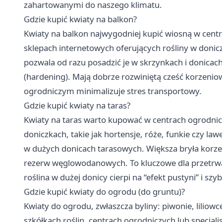
zahartowanymi do naszego klimatu.
Gdzie kupić kwiaty na balkon?
Kwiaty na balkon najwygodniej kupić wiosną w cen
sklepach internetowych oferujących rośliny w don
pozwala od razu posadzić je w skrzynkach i donicach.
(hardening). Mają dobrze rozwiniętą cześć korzeni
ogrodniczym minimalizuje stres transportowy.
Gdzie kupić kwiaty na taras?
Kwiaty na taras warto kupować w centrach ogrodnicz
doniczkach, takie jak hortensje, róże, funkie czy l
w dużych donicach tarasowych. Większa bryła korzen
rezerw węglowodanowych. To kluczowe dla przetrw
roślina w dużej donicy cierpi na “efekt pustyni” i szy
Gdzie kupić kwiaty do ogrodu (do gruntu)?
Kwiaty do ogrodu, zwłaszcza byliny: piwonie, liliowc
szkółkach roślin, centrach ogrodniczych lub specjal