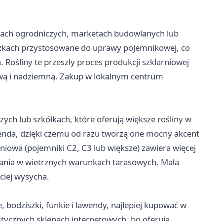
trach ogrodniczych, marketach budowlanych lub
iczkach przystosowane do uprawy pojemnikowej, co
 Rośliny te przeszły proces produkcji szklarniowej
ową i nadziemną. Zakup w lokalnym centrum
ych lub szkółkach, które oferują większe rośliny w
awenda, dzięki czemu od razu tworzą one mocny akcent
iowa (pojemniki C2, C3 lub większe) zawiera więcej
ania w wietrznych warunkach tarasowych. Mała
bciej wysycha.
e, bodziszki, funkie i lawendy, najlepiej kupować w
istycznych sklepach internetowych, bo oferują