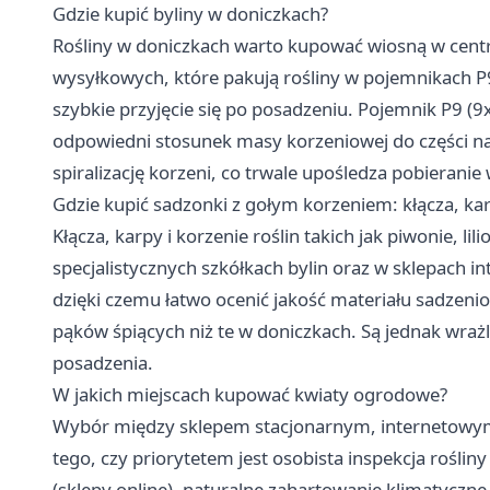
Gdzie kupić byliny w doniczkach?
Rośliny w doniczkach warto kupować wiosną w cent
wysyłkowych, które pakują rośliny w pojemnikach P9
szybkie przyjęcie się po posadzeniu. Pojemnik P9 (9
odpowiedni stosunek masy korzeniowej do części nad
spiralizację korzeni, co trwale upośledza pobieranie
Gdzie kupić sadzonki z gołym korzeniem: kłącza, ka
Kłącza, karpy i korzenie roślin takich jak piwonie, li
specjalistycznych szkółkach bylin oraz w sklepach in
dzięki czemu łatwo ocenić jakość materiału sadzeni
pąków śpiących niż te w doniczkach. Są jednak wra
posadzenia.
W jakich miejscach kupować kwiaty ogrodowe?
Wybór między sklepem stacjonarnym, internetowym,
tego, czy priorytetem jest osobista inspekcja roślin
(sklepy online), naturalne zahartowanie klimatyczne