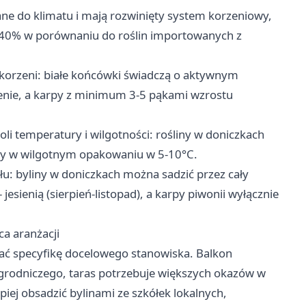
ane do klimatu i mają rozwinięty system korzeniowy,
o 40% w porównaniu do roślin importowanych z
 korzeni: białe końcówki świadczą o aktywnym
enie, a karpy z minimum 3-5 pąkami wzrostu
 temperatury i wilgotności: rośliny w doniczkach
py w wilgotnym opakowaniu w 5-10°C.
u: byliny w doniczkach można sadzić przez cały
jesienią (sierpień-listopad), a karpy piwonii wyłącznie
ca aranżacji
ć specyfikę docelowego stanowiska. Balkon
rodniczego, taras potrzebuje większych okazów w
iej obsadzić bylinami ze szkółek lokalnych,