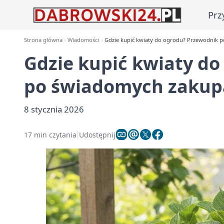
Prz
Strona główna
Wiadomości
Gdzie kupić kwiaty do ogrodu? Przewodnik 
Gdzie kupić kwiaty d
po świadomych zakup
8 stycznia 2026
17 min czytania
Udostępnij