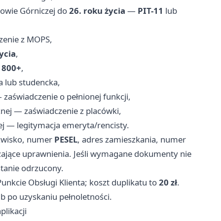
owie Górniczej do
26. roku życia
—
PIT-11
lub
zenie z MOPS,
ycia
,
a
800+
,
a lub studencka,
aświadczenie o pełnionej funkcji,
ej — zaświadczenie z placówki,
j — legitymacja emeryta/rencisty.
azwisko, numer
PESEL
, adres zamieszkania, numer
zające uprawnienia. Jeśli wymagane dokumenty nie
stanie odrzucony.
unkcie Obsługi Klienta; koszt duplikatu to
20 zł
.
b po uzyskaniu pełnoletności.
plikacji