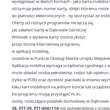
występować w dwóch formach - jako karta mobilna w 
otrzymuje jeden numer karty, dzięki któremu może 
do płatności elektronicznych - by skorzystać ze zniż
Oferty od różnych programów nie łączą się.
Jak załatwić kartę w Dąbrowie Górniczej
Wniosek o wydanie karty można złożyć:
przez stronę internetową programu,
w aplikacji mobilnej,
osobiście w Punkcie Obsługi Klienta Urzędu Miejski
Aplikacja mobilna wymaga urządzenia zgodnego z
może składać osoba pełnoletnia, rodzic lub opieku
(tylko w POK) oraz dyrektor placówki w imieniu w
kilku kart mobilnych na jednym koncie lub urządzeniu
Do programu mogą przystąpić m.in.:
osoby rozliczające podatek dochodowy w Dąbrowi
38, PIT-39, PIT-40A/11A
lub potwierdzenie z urzę