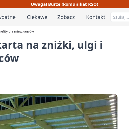
Uwaga! Burze (komunikat RSO)
ydatne
Ciekawe
Zobacz
Kontakt
enefity dla mieszkańców
ta na zniżki, ulgi i
ńców