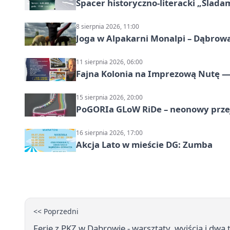
Spacer historyczno-literacki „Ślada
8 sierpnia 2026, 11:00
Joga w Alpakarni Monalpi – Dąbrow
11 sierpnia 2026, 06:00
Fajna Kolonia na Imprezową Nutę — 
15 sierpnia 2026, 20:00
PoGORIa GLoW RiDe – neonowy prze
16 sierpnia 2026, 17:00
Akcja Lato w mieście DG: Zumba
<< Poprzedni
Ferie z PKZ w Dąbrowie - warsztaty, wyjścia i dwa