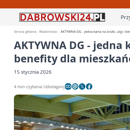
Prz
Strona główna
Wiadomości
AKTYWNA DG - jedna karta na zniżki, ulgi i b
AKTYWNA DG - jedna kar
benefity dla mieszka
15 stycznia 2026
4 min czytania
Udostępnij