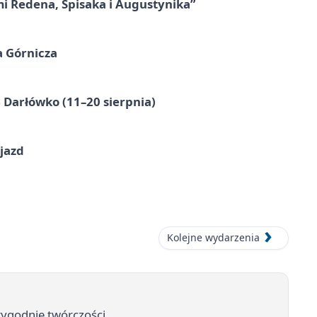
mi Redena, Spisaka i Augustynika”
a Górnicza
Darłówko (11–20 sierpnia)
jazd
Kolejne wydarzenia
 tygodnie twórczości