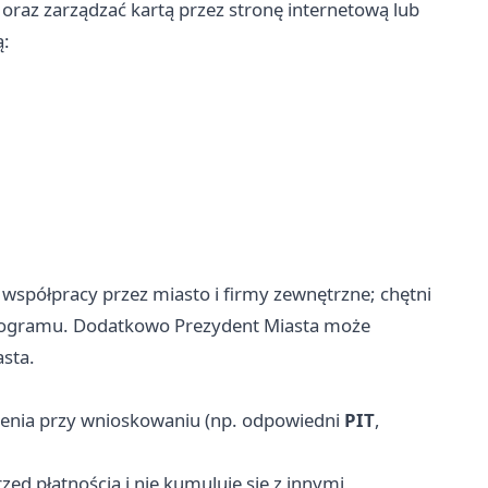
 oraz zarządzać kartą przez stronę internetową lub
ą:
spółpracy przez miasto i firmy zewnętrzne; chętni
programu. Dodatkowo Prezydent Miasta może
asta.
enia przy wnioskowaniu (np. odpowiedni
PIT
,
zed płatnością i nie kumuluje się z innymi