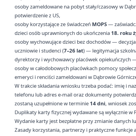
osoby zameldowane na pobyt stały/czasowy w Dąbr
potwierdzenie z US,
osoby korzystające ze świadczeń
MOPS
— zaświadc
dzieci osób uprawnionych do ukończenia
18. roku ż
osoby wychowujące dzieci bez dochodów — decyzj
uczniowie i studenci (
7–26 lat
) — legitymacja szkoln
dyrektorzy i wychowawcy placówek opiekuńczych — z
osoby w całodobowych placówkach pomocy społeczn
emeryci i renciści zameldowani w Dąbrowie Górnicze
W trakcie składania wniosku trzeba podać: imię i n
telefonu lub adres e‑mail oraz dokumenty potwierd
zostaną uzupełnione w terminie
14 dni
, wniosek zo
Duplikaty karty fizycznej wydawane są wyłącznie w P
Wydanie karty jest bezpłatne przy zmianie danych lu
Zasady korzystania, partnerzy i praktyczne funkcje a