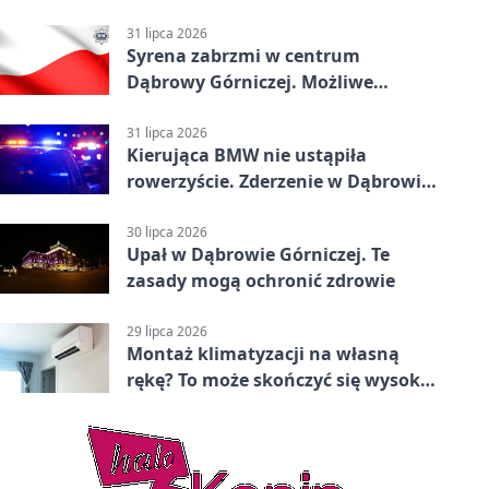
31 lipca 2026
Syrena zabrzmi w centrum
Dąbrowy Górniczej. Możliwe
krótkie zatrzymanie ruchu
31 lipca 2026
Kierująca BMW nie ustąpiła
rowerzyście. Zderzenie w Dąbrowie
Górniczej
30 lipca 2026
Upał w Dąbrowie Górniczej. Te
zasady mogą ochronić zdrowie
29 lipca 2026
Montaż klimatyzacji na własną
rękę? To może skończyć się wysoką
karą