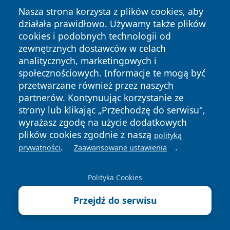
Nasza strona korzysta z plików cookies, aby
działała prawidłowo. Używamy także plików
cookies i podobnych technologii od
zewnętrznych dostawców w celach
Copyright © 2026 dabrowski24.pl Wszystkie prawa
analitycznych, marketingowych i
zastrzeżone.
społecznościowych. Informacje te mogą być
przetwarzane również przez naszych
partnerów. Kontynuując korzystanie ze
Polityka
Polityka
News
Autorzy
strony lub klikając „Przechodzę do serwisu",
Prywatności
Cookies
wyrażasz zgodę na użycie dodatkowych
plików cookies zgodnie z naszą
polityką
.
.
prywatności
Zaawansowane ustawienia
Polityka Cookies
Przejdź do serwisu