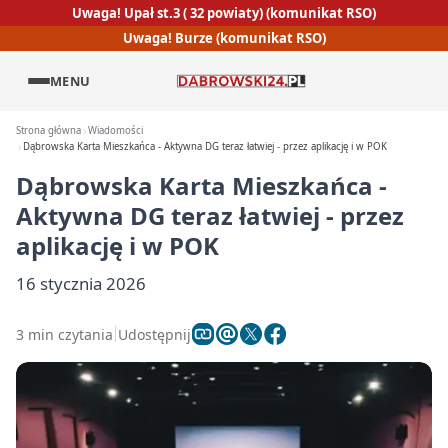
Uwaga! Upał st.3 ( 32 powiaty) (komunikat RSO)
Uwaga! Burze (komunikat RSO)
MENU
Strona główna
Wiadomości
Dąbrowska Karta Mieszkańca - Aktywna DG teraz łatwiej - przez aplikację i w POK
Dąbrowska Karta Mieszkańca -
Aktywna DG teraz łatwiej - przez
aplikację i w POK
16 stycznia 2026
3 min czytania
Udostępnij