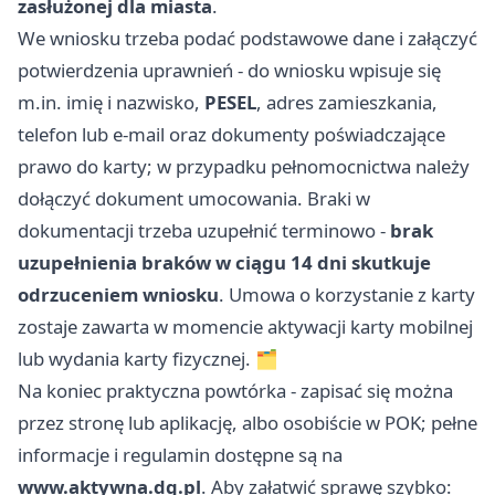
zasłużonej dla miasta
.
We wniosku trzeba podać podstawowe dane i załączyć
potwierdzenia uprawnień - do wniosku wpisuje się
m.in. imię i nazwisko,
PESEL
, adres zamieszkania,
telefon lub e-mail oraz dokumenty poświadczające
prawo do karty; w przypadku pełnomocnictwa należy
dołączyć dokument umocowania. Braki w
dokumentacji trzeba uzupełnić terminowo -
brak
uzupełnienia braków w ciągu 14 dni skutkuje
odrzuceniem wniosku
. Umowa o korzystanie z karty
zostaje zawarta w momencie aktywacji karty mobilnej
lub wydania karty fizycznej. 🗂️
Na koniec praktyczna powtórka - zapisać się można
przez stronę lub aplikację, albo osobiście w POK; pełne
informacje i regulamin dostępne są na
www.aktywna.dg.pl
. Aby załatwić sprawę szybko: