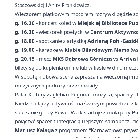
Staszewskiej i Anity Frankiewicz.
Wieczorem piątkowym motorem rozrywki będzie sce
g. 16.30
- koncert kolęd w
Miejskiej Bibliotece Pub
g. 16.30
- wieczorek poetycki w
Centrum Aktywnoś
g. 18.00
- spotkanie z artystką
Adrianą Pohl-Gasid
g. 19.00
- karaoke w
Klubie Bilardowym Nemo
(ws
g. 20.15
- mecz
MKS Dąbrowa Górnicza
vs
Arriva 
bilety są do kupienia online lub w kasie w dniu meczu
W sobotę klubowa scena zaprasza na wieczorną imprez
muzycznych podróży przez dekady.
Pałac Kultury Zagłębia i Pogoria - muzyka, spacery 
Niedziela łączy aktywność na świeżym powietrzu z 
spotkanie grupy Power Walk startuje z mola przy
Po
połączyć spacer z integracją i lepszym samopoczuc
Mariusz Kalaga
z programem “Karnawałowa prywatka