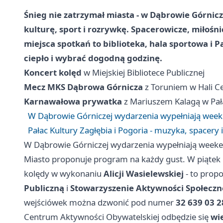
Śnieg nie zatrzymał miasta - w Dąbrowie Górnic
kulturę, sport i rozrywkę. Spacerowicze, miłośnic
miejsca spotkań to biblioteka, hala sportowa i P
ciepło i wybrać dogodną godzinę.
Koncert kolęd
w Miejskiej Bibliotece Publicznej
Mecz MKS Dąbrowa Górnicza
z
Toruniem
w Hali C
Karnawałowa prywatka
z Mariuszem Kalagą w Pała
W Dąbrowie Górniczej wydarzenia wypełniają weeke
Pałac Kultury Zagłębia i Pogoria - muzyka, spacery
W Dąbrowie Górniczej wydarzenia wypełniają weeken
Miasto proponuje program na każdy gust. W piątek na
kolędy w wykonaniu
Alicji Wasielewskiej
- to prop
Publiczną
i
Stowarzyszenie Aktywności Społeczn
wejściówek można dzwonić pod numer
32 639 03 2
Centrum Aktywności Obywatelskiej odbędzie się
wi