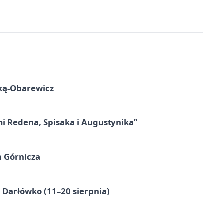
ską-Obarewicz
mi Redena, Spisaka i Augustynika”
a Górnicza
Darłówko (11–20 sierpnia)