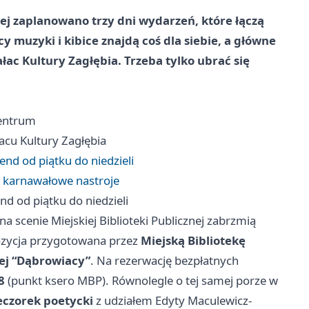
zej zaplanowano trzy dni wydarzeń, które łączą
y muzyki i kibice znajdą coś dla siebie, a główne
ałac Kultury Zagłębia. Trzeba tylko ubrać się
entrum
cu Kultury Zagłębia
nd od piątku do niedzieli
 i karnawałowe nastroje
d od piątku do niedzieli
 scenie Miejskiej Biblioteki Publicznej zabrzmią
ozycja przygotowana przez
Miejską Bibliotekę
ej “Dąbrowiacy”
. Na rezerwację bezpłatnych
8
(punkt ksero MBP). Równolegle o tej samej porze w
eczorek poetycki
z udziałem Edyty Maculewicz-