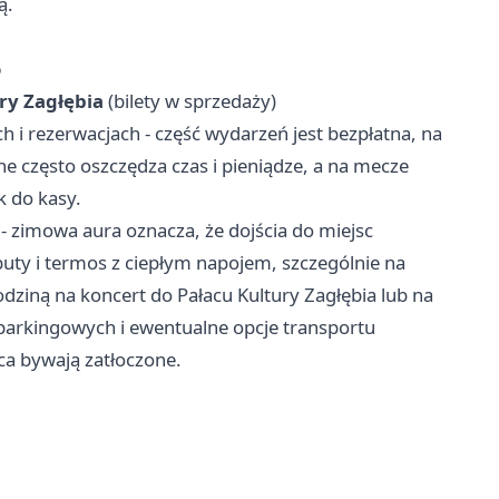
ą.
o
ry Zagłębia
(bilety w sprzedaży)
h i rezerwacjach - część wydarzeń jest bezpłatna, na
e często oszczędza czas i pieniądze, a na mecze
ek do kasy.
 zimowa aura oznacza, że dojścia do miejsc
uty i termos z ciepłym napojem, szczególnie na
rodziną na koncert do Pałacu Kultury Zagłębia lub na
parkingowych i ewentualne opcje transportu
ca bywają zatłoczone.