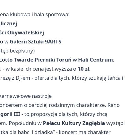
na klubowa i hala sportowa:
licznej
ci Obywatelskiej
ło
w
Galerii Sztuki 9ARTS
tęp bezpłatny)
Lotto Twarde Pierniki Toruń
w
Hali Centrum
;
 - w kasie ich cena jest wyższa o
10 zł
.
ę z DJ-em - oferta dla tych, którzy szukają tańca i
i karnawałowe nastroje
koncertem o bardziej rodzinnym charakterze. Rano
gorii III
- to propozycja dla tych, którzy chcą
iem. Popołudniu w
Pałacu Kultury Zagłębia
wystąpi
 dla babci i dziadka” - koncert ma charakter