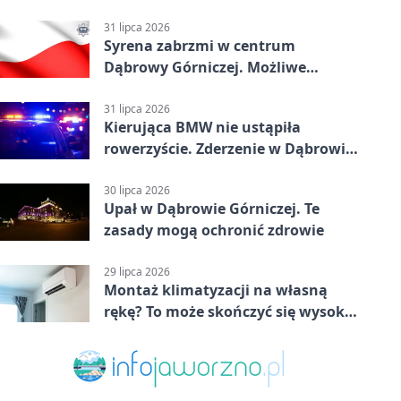
31 lipca 2026
Syrena zabrzmi w centrum
Dąbrowy Górniczej. Możliwe
krótkie zatrzymanie ruchu
31 lipca 2026
Kierująca BMW nie ustąpiła
rowerzyście. Zderzenie w Dąbrowie
Górniczej
30 lipca 2026
Upał w Dąbrowie Górniczej. Te
zasady mogą ochronić zdrowie
29 lipca 2026
Montaż klimatyzacji na własną
rękę? To może skończyć się wysoką
karą