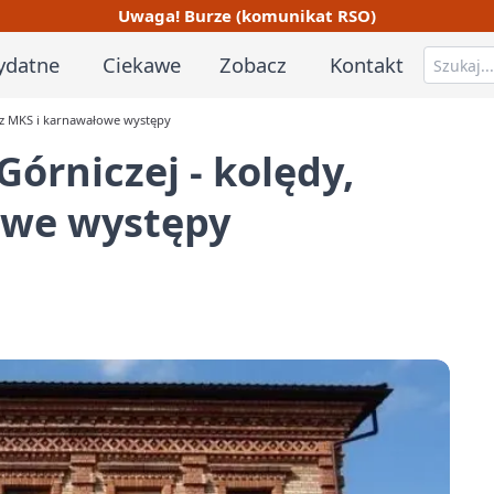
Uwaga! Burze (komunikat RSO)
ydatne
Ciekawe
Zobacz
Kontakt
cz MKS i karnawałowe występy
rniczej - kolędy,
owe występy