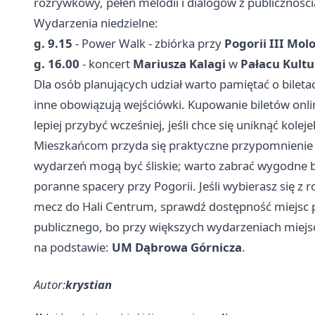
rozrywkowy, pełen melodii i dialogów z publiczności
Wydarzenia niedzielne:
g. 9.15
- Power Walk - zbiórka przy
Pogorii III Mol
g. 16.00
- koncert
Mariusza Kalagi
w
Pałacu Kultu
Dla osób planujących udział warto pamiętać o biletac
inne obowiązują wejściówki. Kupowanie biletów onlin
lepiej przybyć wcześniej, jeśli chce się uniknąć kolej
Mieszkańcom przyda się praktyczne przypomnienie -
wydarzeń mogą być śliskie; warto zabrać wygodne b
poranne spacery przy Pogorii. Jeśli wybierasz się z 
mecz do Hali Centrum, sprawdź dostępność miejsc 
publicznego, bo przy większych wydarzeniach miejs
na podstawie:
UM Dąbrowa Górnicza
.
Autor:
krystian