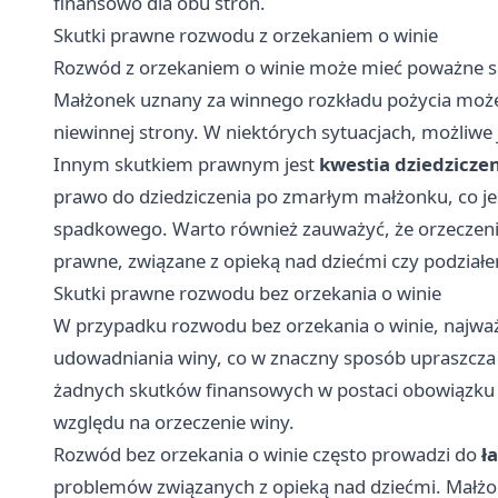
finansowo dla obu stron.
Skutki prawne rozwodu z orzekaniem o winie
Rozwód z orzekaniem o winie może mieć poważne sk
Małżonek uznany za winnego rozkładu pożycia może
niewinnej strony. W niektórych sytuacjach, możliwe 
Innym skutkiem prawnym jest
kwestia dziedzicze
prawo do dziedziczenia po zmarłym małżonku, co jes
spadkowego. Warto również zauważyć, że orzeczeni
prawne, związane z opieką nad dziećmi czy podział
Skutki prawne rozwodu bez orzekania o winie
W przypadku rozwodu bez orzekania o winie, najwa
udowadniania winy, co w znaczny sposób upraszcza c
żadnych skutków finansowych w postaci obowiązku 
względu na orzeczenie winy.
Rozwód bez orzekania o winie często prowadzi do
ł
problemów związanych z opieką nad dziećmi. Małżo