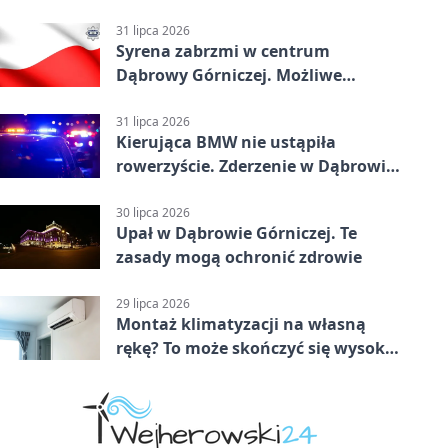
31 lipca 2026
Syrena zabrzmi w centrum
Dąbrowy Górniczej. Możliwe
krótkie zatrzymanie ruchu
31 lipca 2026
Kierująca BMW nie ustąpiła
rowerzyście. Zderzenie w Dąbrowie
Górniczej
30 lipca 2026
Upał w Dąbrowie Górniczej. Te
zasady mogą ochronić zdrowie
29 lipca 2026
Montaż klimatyzacji na własną
rękę? To może skończyć się wysoką
karą