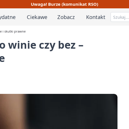
Uwaga! Burze (komunikat RSO)
ydatne
Ciekawe
Zobacz
Kontakt
e i skutki prawne
 winie czy bez –
e