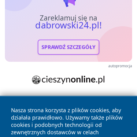
Zareklamuj się na
dabrowski24.pl!
SPRAWDŹ SZCZEGÓŁY
autopromocja
Nasza strona korzysta z plików cookies, aby
działała prawidłowo. Używamy także plików
cookies i podobnych technologii od
zewnętrznych dostawców w celach
Copyright © 2026 dabrowski24.pl Wszystkie prawa