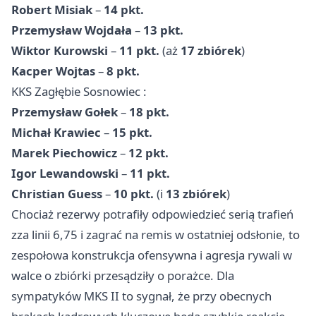
Robert Misiak
–
14 pkt.
Przemysław Wojdała
–
13 pkt.
Wiktor Kurowski
–
11 pkt.
(aż
17 zbiórek
)
Kacper Wojtas
–
8 pkt.
KKS Zagłębie
Sosnowiec
:
Przemysław Gołek
–
18 pkt.
Michał Krawiec
–
15 pkt.
Marek Piechowicz
–
12 pkt.
Igor Lewandowski
–
11 pkt.
Christian Guess
–
10 pkt.
(i
13 zbiórek
)
Chociaż rezerwy potrafiły odpowiedzieć serią trafień
zza linii 6,75 i zagrać na remis w ostatniej odsłonie, to
zespołowa konstrukcja ofensywna i agresja rywali w
walce o zbiórki przesądziły o porażce. Dla
sympatyków MKS II to sygnał, że przy obecnych