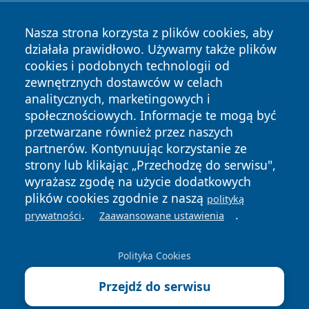
Nasza strona korzysta z plików cookies, aby
działała prawidłowo. Używamy także plików
cookies i podobnych technologii od
zewnętrznych dostawców w celach
Copyright © 2026 dabrowski24.pl Wszystkie prawa
analitycznych, marketingowych i
zastrzeżone.
społecznościowych. Informacje te mogą być
przetwarzane również przez naszych
partnerów. Kontynuując korzystanie ze
Polityka
Polityka
News
Autorzy
strony lub klikając „Przechodzę do serwisu",
Prywatności
Cookies
wyrażasz zgodę na użycie dodatkowych
plików cookies zgodnie z naszą
polityką
.
.
prywatności
Zaawansowane ustawienia
Polityka Cookies
Przejdź do serwisu