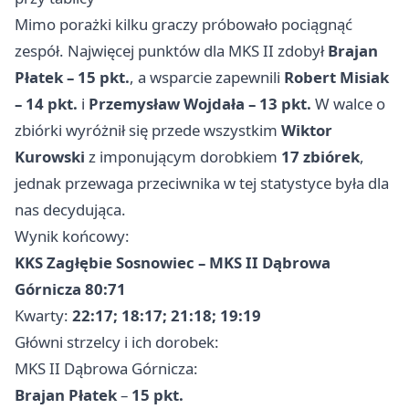
Mimo porażki kilku graczy próbowało pociągnąć
zespół. Najwięcej punktów dla MKS II zdobył
Brajan
Płatek – 15 pkt.
, a wsparcie zapewnili
Robert Misiak
– 14 pkt.
i
Przemysław Wojdała – 13 pkt.
W walce o
zbiórki wyróżnił się przede wszystkim
Wiktor
Kurowski
z imponującym dorobkiem
17 zbiórek
,
jednak przewaga przeciwnika w tej statystyce była dla
nas decydująca.
Wynik końcowy:
KKS Zagłębie Sosnowiec – MKS II Dąbrowa
Górnicza 80:71
Kwarty:
22:17; 18:17; 21:18; 19:19
Główni strzelcy i ich dorobek:
MKS II Dąbrowa Górnicza:
Brajan Płatek
–
15 pkt.