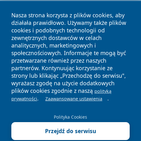
Nasza strona korzysta z plików cookies, aby
działała prawidłowo. Używamy także plików
cookies i podobnych technologii od
zewnętrznych dostawców w celach
analitycznych, marketingowych i
Copyright © 2026 dabrowski24.pl Wszystkie prawa
społecznościowych. Informacje te mogą być
zastrzeżone.
przetwarzane również przez naszych
partnerów. Kontynuując korzystanie ze
strony lub klikając „Przechodzę do serwisu",
Polityka
Polityka
wyrażasz zgodę na użycie dodatkowych
News
Autorzy
Prywatności
Cookies
plików cookies zgodnie z naszą
polityką
.
.
prywatności
Zaawansowane ustawienia
Polityka Cookies
Przejdź do serwisu