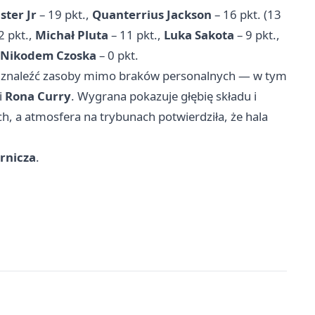
ster Jr
– 19 pkt.,
Quanterrius Jackson
– 16 pkt. (13
2 pkt.,
Michał Pluta
– 11 pkt.,
Luka Sakota
– 9 pkt.,
Nikodem Czoska
– 0 pkt.
afi znaleźć zasoby mimo braków personalnych — w tym
i
Rona Curry
. Wygrana pokazuje głębię składu i
, a atmosfera na trybunach potwierdziła, że hala
rnicza
.