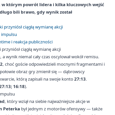
w którym powrót lidera i kilka kluczowych wejść
długo bili brawo, gdy wynik został
i przyniósł ciągłą wymianę akcji
e impulsu
ime i reakcja publiczności
 przyniósł ciągłą wymianę akcji
, a wynik niemal cały czas oscylował wokół remisu.
22
, choć goście odpowiedzieli mocnymi fragmentami i
 połowie obraz gry zmienił się — dąbrowscy
kwarcie, którą zapisali na swoje konto
27:13
.
 27:13; 16:18
).
 impulsu
ad
, który wziął na siebie najważniejsze akcje w
n Peterka
był jednym z motorów ofensywy — także