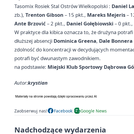
Tasomix Rosiek Stal
Ostrów Wielkopolski
:
Daniel La
zb.),
Trenton Gibson
– 15 pkt.,
Mareks Mejeris
– 1
Ante Brzović
– 2 pkt.,
Daniel Gołębiowski
– 0 pkt.,
W praktyce dla kibica oznacza to, że drużyna potr
dłuższej absencji
Dominica Greena
,
Dale Bonnera
zdolność do koncentracji w decydujących momentach
potrafi być dwunastym zawodnikiem.
na podstawie:
Miejski Klub Sportowy Dąbrowa Gó
Autor:
krystian
Zaobserwuj nas!
Facebook
Google News
Nadchodzące wydarzenia