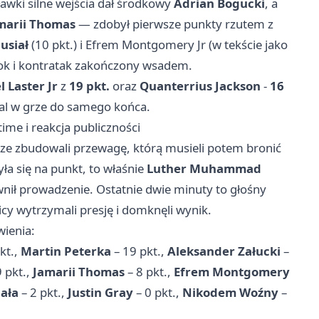
 ławki silne wejścia dał środkowy
Adrian Bogucki
, a
marii Thomas
— zdobył pierwsze punkty rzutem z
usiał
(10 pkt.) i Efrem Montgomery Jr (w tekście jako
lok i kontratak zakończony wsadem.
l Laster Jr
z
19 pkt.
oraz
Quanterrius Jackson
-
16
tal w grze do samego końca.
me i reakcja publiczności
e zbudowali przewagę, którą musieli potem bronić
yła się na punkt, to właśnie
Luther Muhammad
wnił prowadzenie. Ostatnie dwie minuty to głośny
cy wytrzymali presję i domknęli wynik.
wienia:
kt.,
Martin Peterka
– 19 pkt.,
Aleksander Załucki
–
 pkt.,
Jamarii Thomas
– 8 pkt.,
Efrem Montgomery
ała
– 2 pkt.,
Justin Gray
– 0 pkt.,
Nikodem Woźny
–