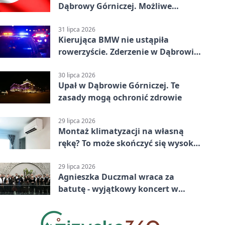
Dąbrowy Górniczej. Możliwe
krótkie zatrzymanie ruchu
31 lipca 2026
Kierująca BMW nie ustąpiła
rowerzyście. Zderzenie w Dąbrowie
Górniczej
30 lipca 2026
Upał w Dąbrowie Górniczej. Te
zasady mogą ochronić zdrowie
29 lipca 2026
Montaż klimatyzacji na własną
rękę? To może skończyć się wysoką
karą
29 lipca 2026
Agnieszka Duczmal wraca za
batutę - wyjątkowy koncert w
Dąbrowie Górniczej