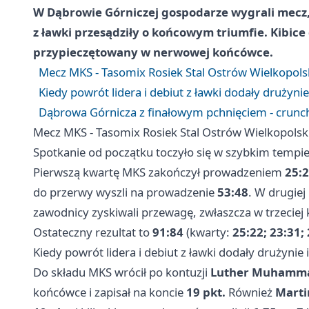
W Dąbrowie Górniczej gospodarze wygrali mecz, 
z ławki przesądziły o końcowym triumfie. Kibice 
przypieczętowany w nerwowej końcówce.
Mecz MKS - Tasomix Rosiek Stal Ostrów Wielkopolsk
Kiedy powrót lidera i debiut z ławki dodały drużyni
Dąbrowa Górnicza z finałowym pchnięciem - cruncht
Mecz MKS - Tasomix Rosiek Stal Ostrów Wielkopolski
Spotkanie od początku toczyło się w szybkim tempie
Pierwszą kwartę MKS zakończył prowadzeniem
25:
do przerwy wyszli na prowadzenie
53:48
. W drugiej
zawodnicy zyskiwali przewagę, zwłaszcza w trzeciej 
Ostateczny rezultat to
91:84
(kwarty:
25:22; 23:31;
Kiedy powrót lidera i debiut z ławki dodały drużynie
Do składu MKS wrócił po kontuzji
Luther Muhamm
końcówce i zapisał na koncie
19 pkt.
Również
Marti