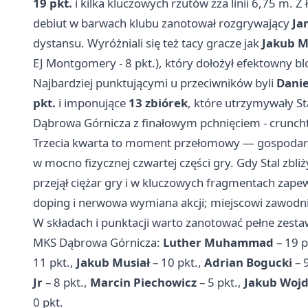
19 pkt.
i kilka kluczowych rzutów zza linii 6,75 m. Z
debiut w barwach klubu zanotował rozgrywający
Ja
dystansu. Wyróżniali się też tacy gracze jak
Jakub M
EJ Montgomery - 8 pkt.), który dołożył efektowny b
Najbardziej punktującymi u przeciwników byli
Danie
pkt.
i imponujące
13 zbiórek
, które utrzymywały S
Dąbrowa Górnicza z finałowym pchnięciem - crunchti
Trzecia kwarta to moment przełomowy — gospodarz
w mocno fizycznej czwartej części gry. Gdy Stal zbliż
przejął ciężar gry i w kluczowych fragmentach zape
doping i nerwowa wymiana akcji; miejscowi zawodni
W składach i punktacji warto zanotować pełne zesta
MKS Dąbrowa Górnicza:
Luther Muhammad
– 19 p
11 pkt.,
Jakub Musiał
– 10 pkt.,
Adrian Bogucki
– 9
Jr
– 8 pkt.,
Marcin Piechowicz
– 5 pkt.,
Jakub Wojd
0 pkt.