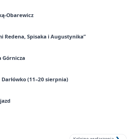
ską-Obarewicz
mi Redena, Spisaka i Augustynika”
a Górnicza
Darłówko (11–20 sierpnia)
jazd
Kolejne wydarzenia