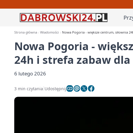
Prz
Strona główna
Wiadomości
Nowa Pogoria - większe centrum, siłownia 24h 
Nowa Pogoria - większ
24h i strefa zabaw dla 
6 lutego 2026
3 min czytania
Udostępnij