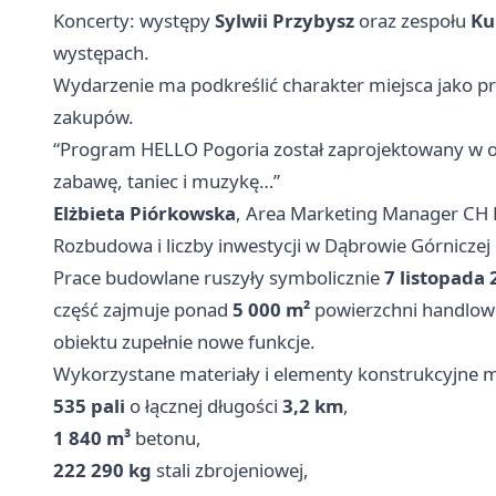
Koncerty: występy
Sylwii Przybysz
oraz zespołu
Ku
występach.
Wydarzenie ma podkreślić charakter miejsca jako prz
zakupów.
“Program HELLO Pogoria został zaprojektowany w o
zabawę, taniec i muzykę…”
Elżbieta Piórkowska
, Area Marketing Manager CH 
Rozbudowa i liczby inwestycji w Dąbrowie Górniczej
Prace budowlane ruszyły symbolicznie
7 listopada
część zajmuje ponad
5 000 m²
powierzchni handlow
obiektu zupełnie nowe funkcje.
Wykorzystane materiały i elementy konstrukcyjne m
535 pali
o łącznej długości
3,2 km
,
1 840 m³
betonu,
222 290 kg
stali zbrojeniowej,