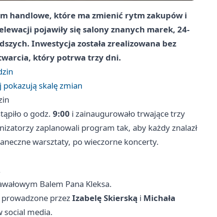
m handlowe, które ma zmienić rytm zakupów i
lewacji pojawiły się salony znanych marek, 24-
dszych. Inwestycja została zrealizowana bez
arcia, który potrwa trzy dni.
dzin
j pokazują skalę zmian
zin
tąpiło o godz.
9:00
i zainaugurowało trwające trzy
nizatorzy zaplanowali program tak, aby każdy znalazł
 taneczne warsztaty, po wieczorne koncerty.
.
nawałowym Balem Pana Kleksa.
ia prowadzone przez
Izabelę Skierską
i
Michała
 social media.