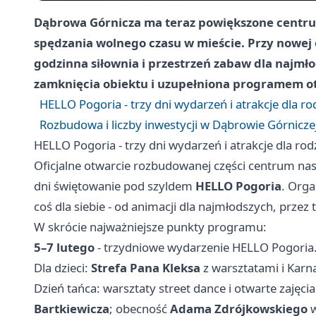
Dąbrowa Górnicza ma teraz powiększone centru
spędzania wolnego czasu w mieście. Przy nowej e
godzinna siłownia i przestrzeń zabaw dla najmło
zamknięcia obiektu i uzupełniona programem otw
HELLO Pogoria - trzy dni wydarzeń i atrakcje dla ro
Rozbudowa i liczby inwestycji w Dąbrowie Górnicze
HELLO Pogoria - trzy dni wydarzeń i atrakcje dla rod
Oficjalne otwarcie rozbudowanej części centrum nas
dni świętowanie pod szyldem
HELLO Pogoria
. Orga
coś dla siebie - od animacji dla najmłodszych, przez
W skrócie najważniejsze punkty programu:
5–7 lutego
- trzydniowe wydarzenie HELLO Pogoria
Dla dzieci:
Strefa Pana Kleksa
z warsztatami i Kar
Dzień tańca: warsztaty street dance i otwarte zajęc
Bartkiewicza
; obecność
Adama Zdrójkowskiego
w