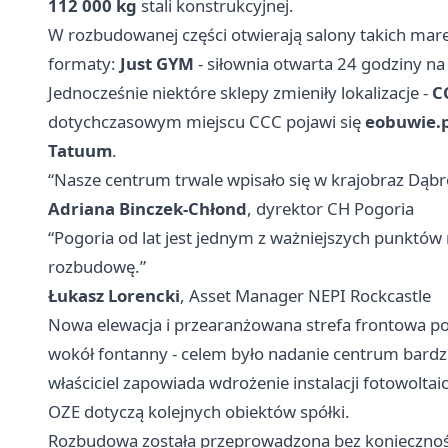
112 000 kg
stali konstrukcyjnej.
W rozbudowanej części otwierają salony takich mar
formaty:
Just GYM
- siłownia otwarta 24 godziny na
Jednocześnie niektóre sklepy zmieniły lokalizacje -
C
dotychczasowym miejscu CCC pojawi się
eobuwie.p
Tatuum
.
“Nasze centrum trwale wpisało się w krajobraz Dąb
Adriana Binczek-Chłond
, dyrektor CH Pogoria
“Pogoria od lat jest jednym z ważniejszych punktó
rozbudowę.”
Łukasz Lorencki
, Asset Manager NEPI Rockcastle
Nowa elewacja i przearanżowana strefa frontowa po
wokół fontanny - celem było nadanie centrum bard
właściciel zapowiada wdrożenie instalacji fotowolta
OZE dotyczą kolejnych obiektów spółki.
Rozbudowa została przeprowadzona bez koniecznośc