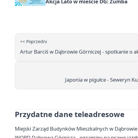
Akcja Lato w mieście DG: Zumba
<< Poprzedni
Artur Barciś w Dąbrowie Górniczej - spotkanie o a
Japonia w pigułce - Seweryn K
Przydatne dane teleadresowe
Miejski Zarząd Budynków Mieszkalnych w Dąbrowie G
WORD Dąbrowa Górnicza - egzaminy na prawo jazdy,