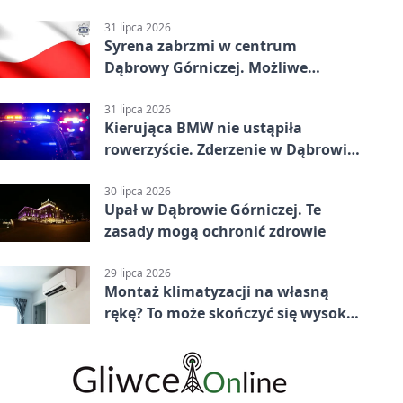
31 lipca 2026
Syrena zabrzmi w centrum
Dąbrowy Górniczej. Możliwe
krótkie zatrzymanie ruchu
31 lipca 2026
Kierująca BMW nie ustąpiła
rowerzyście. Zderzenie w Dąbrowie
Górniczej
30 lipca 2026
Upał w Dąbrowie Górniczej. Te
zasady mogą ochronić zdrowie
29 lipca 2026
Montaż klimatyzacji na własną
rękę? To może skończyć się wysoką
karą