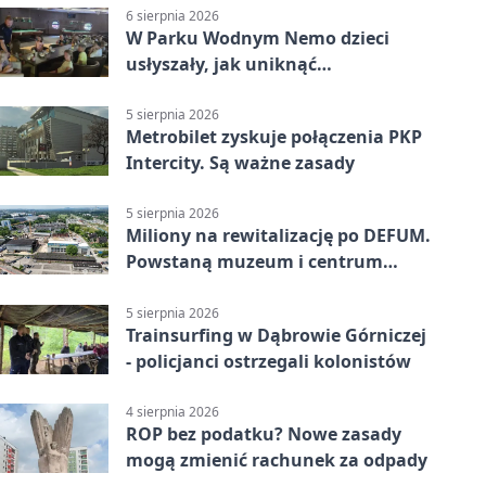
6 sierpnia 2026
W Parku Wodnym Nemo dzieci
usłyszały, jak uniknąć
wakacyjnego zagrożenia
5 sierpnia 2026
Metrobilet zyskuje połączenia PKP
Intercity. Są ważne zasady
5 sierpnia 2026
Miliony na rewitalizację po DEFUM.
Powstaną muzeum i centrum
nauki
5 sierpnia 2026
Trainsurfing w Dąbrowie Górniczej
- policjanci ostrzegali kolonistów
4 sierpnia 2026
ROP bez podatku? Nowe zasady
mogą zmienić rachunek za odpady