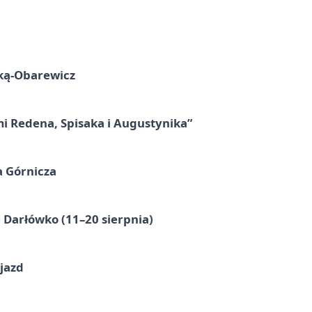
ską-Obarewicz
mi Redena, Spisaka i Augustynika”
a Górnicza
Darłówko (11–20 sierpnia)
jazd