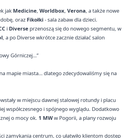
ek jak
Medicine
,
Worldbox
,
Verona
, a także nowe
 dobę, oraz
Fikołki
- sala zabaw dla dzieci.
CC
i
Diverse
przenoszą się do nowego segmentu, w
l
, a po Diverse wkrótce zacznie działać salon
rowy Górniczej…”
w na mapie miasta… dlatego zdecydowaliśmy się na
wstały w miejscu dawnej stalowej rotundy i placu
ziej współczesnego i spójnego wyglądu. Dodatkowo
icznej o mocy ok.
1 MW
w Pogorii, a plany rozwoju
i zamykania centrum, co ułatwiło klientom dostęp