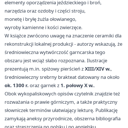
elementy oporządzenia jeździeckiego i broń,
narzędzia oraz ozdoby i części stroju,
monetę i bryłę żużla ołowianego,
wyroby kamienne i kości zwierzęce.
W książce zwrócono uwagę na znaczenie ceramiki dla
rekonstrukcji lokalnej produkcji - autorzy wskazują, że
średniowieczna wytwórczość garncarska tego
obszaru jest wciąż słabo rozpoznana. Ilustracje
prezentują m.in. spiżowy pierścień z
XIII/XIV w.
,
średniowieczny srebrny brakteat datowany na około
ok. 1300 r.
oraz garnek z
1. połowy X w.
.
Obok wykopaliskowych opisów czytelnik znajdzie też
rozważania o prawie górniczym, a także praktyczny
słowniczek terminów ułatwiający lekturę. Publikację
zamykają aneksy przyrodnicze, obszerna bibliografia
oraz streszczenia po polsku i po angielsku.