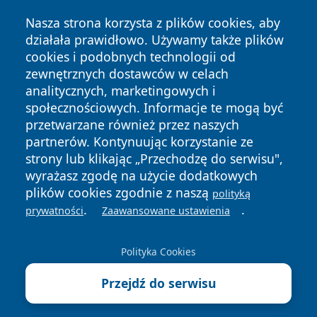
Nasza strona korzysta z plików cookies, aby
działała prawidłowo. Używamy także plików
cookies i podobnych technologii od
zewnętrznych dostawców w celach
analitycznych, marketingowych i
Copyright © 2026 dabrowski24.pl Wszystkie prawa
społecznościowych. Informacje te mogą być
zastrzeżone.
przetwarzane również przez naszych
partnerów. Kontynuując korzystanie ze
strony lub klikając „Przechodzę do serwisu",
Polityka
Polityka
News
Autorzy
wyrażasz zgodę na użycie dodatkowych
Prywatności
Cookies
plików cookies zgodnie z naszą
polityką
.
.
prywatności
Zaawansowane ustawienia
Polityka Cookies
Przejdź do serwisu