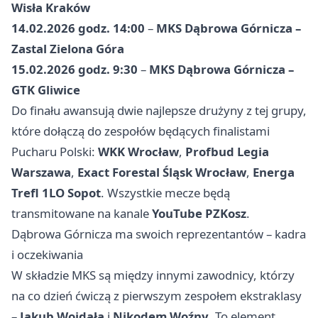
Wisła Kraków
14.02.2026 godz. 14:00
–
MKS Dąbrowa Górnicza –
Zastal Zielona Góra
15.02.2026 godz. 9:30
–
MKS Dąbrowa Górnicza –
GTK Gliwice
Do finału awansują dwie najlepsze drużyny z tej grupy,
które dołączą do zespołów będących finalistami
Pucharu Polski:
WKK Wrocław
,
Profbud Legia
Warszawa
,
Exact Forestal Śląsk Wrocław
,
Energa
Trefl 1LO Sopot
. Wszystkie mecze będą
transmitowane na kanale
YouTube PZKosz
.
Dąbrowa Górnicza ma swoich reprezentantów – kadra
i oczekiwania
W składzie MKS są między innymi zawodnicy, którzy
na co dzień ćwiczą z pierwszym zespołem ekstraklasy
–
Jakub Wojdała
i
Nikodem Woźny
. To element