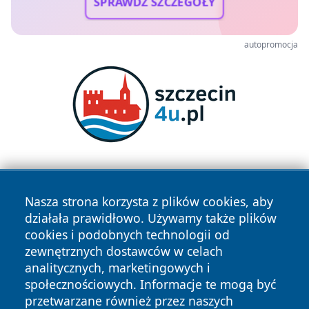
SPRAWDŹ SZCZEGÓŁY
autopromocja
Nasza strona korzysta z plików cookies, aby
działała prawidłowo. Używamy także plików
cookies i podobnych technologii od
zewnętrznych dostawców w celach
Copyright © 2026 dabrowski24.pl Wszystkie prawa
analitycznych, marketingowych i
zastrzeżone.
społecznościowych. Informacje te mogą być
przetwarzane również przez naszych