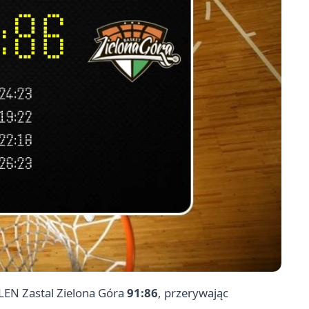
LEN Zastal
Zielona Góra
91:86
, przerywając