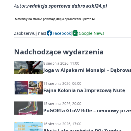
Autor:
redakcja sportowa dabrowski24.pl
Zaobserwuj nas!
Facebook
Google News
Nadchodzące wydarzenia
8 sierpnia 2026, 11:00
Joga w Alpakarni Monalpi – Dąbrow
11 sierpnia 2026, 06:00
Fajna Kolonia na Imprezową Nutę — 
15 sierpnia 2026, 20:00
PoGORIa GLoW RiDe – neonowy prze
16 sierpnia 2026, 17:00
Akcja Lato w mieście DG: Zumba