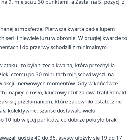
a 9. miejscu z 30 punktami, a Zastal na 5. pozycji z
wnanej atmosferze. Pierwsza kwarta padła łupem
 serii i niewiele luzu w obronie. W drugiej kwarcie to
omentach i do przerwy schodzili z minimalnym
taku i to była trzecia kwarta, która przechyliła
dzięki czemu po 30 minutach miejscowi wyszli na
ów akcji i nerwowych momentów. Gdy w końcówce
 i napięcie rosło, kluczowy rzut za dwa trafił Ronald
ała się przełamaniem, które zapewniło ostatecznie
ała kolektywnie: szanse dostawało wielu
o 10 lub więcej punktów, co dobrze pokryło brak
ażali goście 40 do 36, asysty ułożyły się 19 do 17