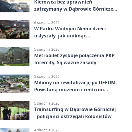
Kierowca bez uprawnień
zatrzymany w Dąbrowie Górniczej.
Miał blisko 1,5 promila
6 sierpnia 2026
W Parku Wodnym Nemo dzieci
usłyszały, jak uniknąć
wakacyjnego zagrożenia
5 sierpnia 2026
Metrobilet zyskuje połączenia PKP
Intercity. Są ważne zasady
5 sierpnia 2026
Miliony na rewitalizację po DEFUM.
Powstaną muzeum i centrum
nauki
5 sierpnia 2026
Trainsurfing w Dąbrowie Górniczej
- policjanci ostrzegali kolonistów
4 sierpnia 2026