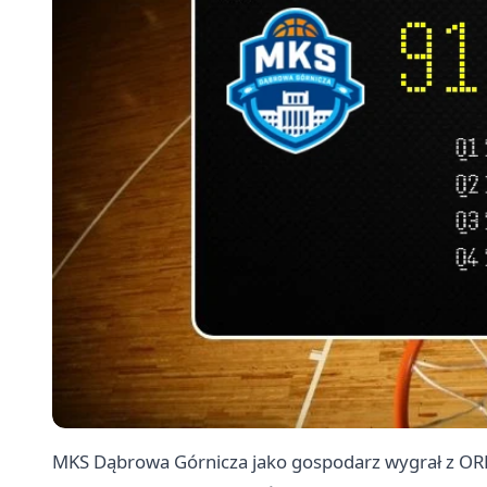
MKS Dąbrowa Górnicza jako gospodarz wygrał z OR