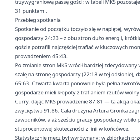
trzywygraniową passę gości; w tabeli MKS pozostaje n
31 punktami.
Przebieg spotkania
Spotkanie od początku toczyło się w napiętej, wyró
gospodarzy 24:23 – z obu stron dużo energii, krótkich
goście potrafili najczęściej trafiać w kluczowych m
prowadzeniem 45:43.
Po zmianie stron MKS wrócił bardziej zdecydowany w a
szalę na stronę gospodarzy (22:18 w tej odsłonie), 
65:63. Czwarta kwarta ponownie była pełna zwrot
gospodarze mieli kłopoty z trafianiem rzutów wolnych
Curry, dając MKS prowadzenie 87:81 — ta akcja okaz
zwycięstwo 91:86. Cała drużyna Artura Gronka zagr
zawodników, a aż sześciu graczy gospodarzy wbiło p
stuprocentowej skuteczności z linii w końcówce.
Statystycznie mecz był wyrównany: w zbiórkach przew