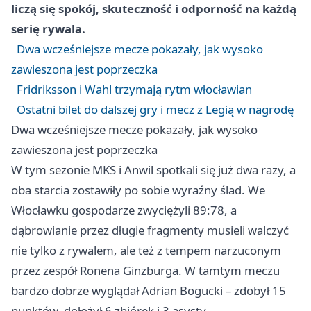
liczą się spokój, skuteczność i odporność na każdą
serię rywala.
Dwa wcześniejsze mecze pokazały, jak wysoko
zawieszona jest poprzeczka
Fridriksson i Wahl trzymają rytm włocławian
Ostatni bilet do dalszej gry i mecz z Legią w nagrodę
Dwa wcześniejsze mecze pokazały, jak wysoko
zawieszona jest poprzeczka
W tym sezonie MKS i Anwil spotkali się już dwa razy, a
oba starcia zostawiły po sobie wyraźny ślad. We
Włocławku
gospodarze zwyciężyli 89:78, a
dąbrowianie przez długie fragmenty musieli walczyć
nie tylko z rywalem, ale też z tempem narzuconym
przez zespół Ronena Ginzburga. W tamtym meczu
bardzo dobrze wyglądał Adrian Bogucki – zdobył 15
punktów, dołożył 6 zbiórek i 3 asysty.