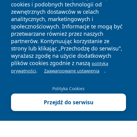
cookies i podobnych technologii od
zewnętrznych dostawców w celach
analitycznych, marketingowych i
społecznościowych. Informacje te mogą być
przetwarzane również przez naszych
Copyright © 2026 dabrowski24.pl Wszystkie prawa
partnerów. Kontynuując korzystanie ze
zastrzeżone.
strony lub klikając „Przechodzę do serwisu",
wyrażasz zgodę na użycie dodatkowych
plików cookies zgodnie z naszą
polityką
Polityka
Polityka
News
Autorzy
.
.
prywatności
Zaawansowane ustawienia
Prywatności
Cookies
Polityka Cookies
Przejdź do serwisu