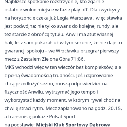
Najbliższe spotkanie rozstrzygnie, kto zgarnie
ostatnie wolne miejsce w fazie play off. Dla zwycięzcy
na horyzoncie czeka już Legia
Warszawa
, więc stawka
jest podwójna: nie tylko awans do kolejnej rundy, ale
też starcie z obrońcą tytułu. Anwil ma atut własnej
hali, lecz sam pokazał już w tym sezonie, że nie daje to
gwarancji spokoju – we Włocławku przegrał pierwszy
mecz z Zastalem Zielona Góra 71:86.
MKS wchodzi więc w ten wieczór bez kompleksów, ale
z pełną świadomością trudności. Jeśli dąbrowianie
chcą przedłużyć sezon, muszą odpowiedzieć na
fizyczność Anwilu, wytrzymać jego tempo i
wykorzystać każdy moment, w którym rywal choć na
chwilę straci rytm. Mecz zaplanowano na godz. 20.15,
a transmisję pokaże Polsat Sport.
na podstawie:
Miejski Klub Sportowy Dąbrowa