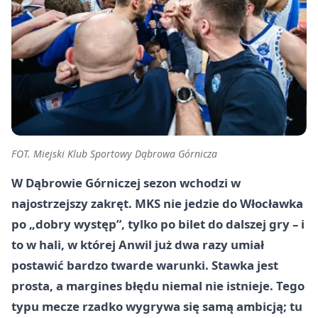
FOT. Miejski Klub Sportowy Dąbrowa Górnicza
W Dąbrowie Górniczej sezon wchodzi w
najostrzejszy zakręt. MKS nie jedzie do Włocławka
po „dobry występ”, tylko po bilet do dalszej gry – i
to w hali, w której Anwil już dwa razy umiał
postawić bardzo twarde warunki. Stawka jest
prosta, a margines błędu niemal nie istnieje. Tego
typu mecze rzadko wygrywa się samą ambicją; tu