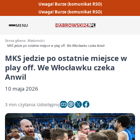
Uwaga! Burze (komunikat RSO)
Uwaga! Burze (komunikat RSO)
MENU
Strona główna
Wiadomości
MKS jedzie po ostatnie miejsce w play off. We Włocławku czeka Anwil
MKS jedzie po ostatnie miejsce w
play off. We Włocławku czeka
Anwil
10 maja 2026
3 min czytania
Udostępnij