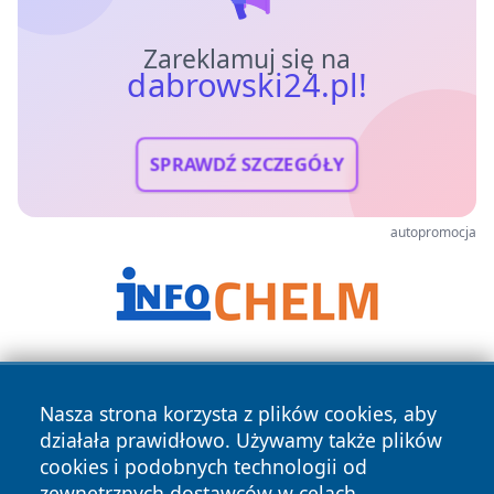
Zareklamuj się na
dabrowski24.pl!
SPRAWDŹ SZCZEGÓŁY
autopromocja
Nasza strona korzysta z plików cookies, aby
działała prawidłowo. Używamy także plików
cookies i podobnych technologii od
zewnętrznych dostawców w celach