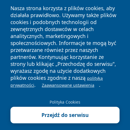
Nasza strona korzysta z plików cookies, aby
działała prawidłowo. Używamy także plików
cookies i podobnych technologii od
zewnętrznych dostawców w celach
Copyright © 2026 dabrowski24.pl Wszystkie prawa
analitycznych, marketingowych i
zastrzeżone.
społecznościowych. Informacje te mogą być
przetwarzane również przez naszych
partnerów. Kontynuując korzystanie ze
Polityka
Polityka
News
Autorzy
strony lub klikając „Przechodzę do serwisu",
Prywatności
Cookies
wyrażasz zgodę na użycie dodatkowych
plików cookies zgodnie z naszą
polityką
.
.
prywatności
Zaawansowane ustawienia
Polityka Cookies
Przejdź do serwisu