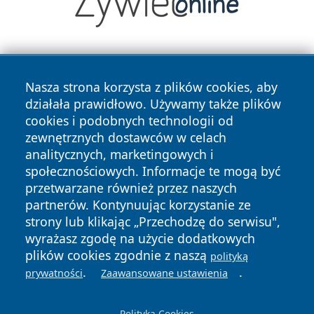
Nasza strona korzysta z plików cookies, aby
działała prawidłowo. Używamy także plików
cookies i podobnych technologii od
zewnętrznych dostawców w celach
Copyright © 2026 dabrowski24.pl Wszystkie prawa
analitycznych, marketingowych i
zastrzeżone.
społecznościowych. Informacje te mogą być
przetwarzane również przez naszych
partnerów. Kontynuując korzystanie ze
Polityka
Polityka
News
Autorzy
strony lub klikając „Przechodzę do serwisu",
Prywatności
Cookies
wyrażasz zgodę na użycie dodatkowych
plików cookies zgodnie z naszą
polityką
.
.
prywatności
Zaawansowane ustawienia
Polityka Cookies