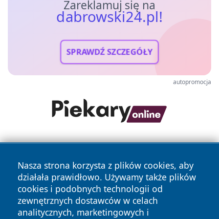
Zareklamuj się na
dabrowski24.pl!
SPRAWDŹ SZCZEGÓŁY
autopromocja
Nasza strona korzysta z plików cookies, aby
działała prawidłowo. Używamy także plików
cookies i podobnych technologii od
zewnętrznych dostawców w celach
Copyright © 2026 dabrowski24.pl Wszystkie prawa
analitycznych, marketingowych i
zastrzeżone.