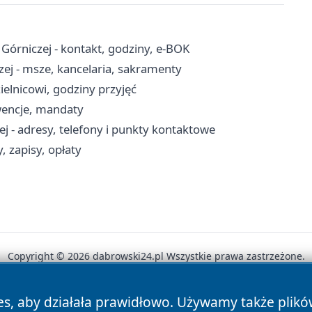
órniczej - kontakt, godziny, e-BOK
zej - msze, kancelaria, sakramenty
ielnicowi, godziny przyjęć
rwencje, mandaty
 - adresy, telefony i punkty kontaktowe
 zapisy, opłaty
Copyright © 2026 dabrowski24.pl Wszystkie prawa zastrzeżone.
es, aby działała prawidłowo. Używamy także plik
News
Autorzy
Polityka Prywatności
Polityka Cookie