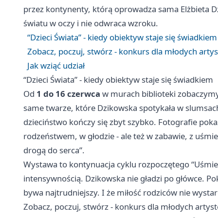
przez kontynenty, którą oprowadza sama Elżbieta D
światu w oczy i nie odwraca wzroku.
“Dzieci Świata” - kiedy obiektyw staje się świadkiem
Zobacz, poczuj, stwórz - konkurs dla młodych arty
Jak wziąć udział
“Dzieci Świata” - kiedy obiektyw staje się świadkiem
Od
1 do 16 czerwca
w murach biblioteki zobaczymy t
same twarze, które Dzikowska spotykała w slumsach,
dzieciństwo kończy się zbyt szybko. Fotografie poka
rodzeństwem, w głodzie - ale też w zabawie, z uśmie
drogą do serca”.
Wystawa to kontynuacja cyklu rozpoczętego “Uśmiec
intensywnością. Dzikowska nie gładzi po główce. Pokaz
bywa najtrudniejszy. I że miłość rodziców nie wystar
Zobacz, poczuj, stwórz - konkurs dla młodych artys