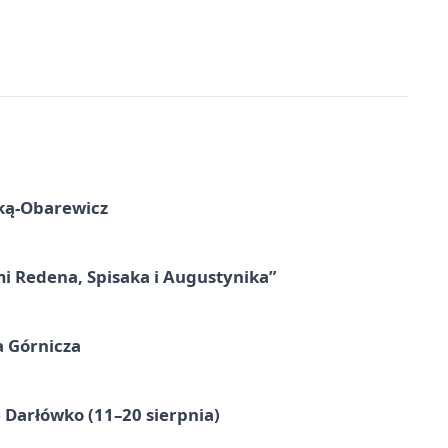
ską-Obarewicz
mi Redena, Spisaka i Augustynika”
a Górnicza
Darłówko (11–20 sierpnia)