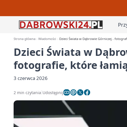
Prz
Strona główna
Wiadomości
Dzieci Świata w Dąbrowie Górniczej - fotograf
Dzieci Świata w Dąbro
fotografie, które łami
3 czerwca 2026
2 min czytania
Udostępnij