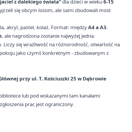
jaciel z dalekiego świata”
dla dzieci w wieku
6-15
zyjrzeli się obcym losom, ale sami zbudowali most
, akryl, pastel, kolaż. Format: między
A4 a A3
.
e
, ale nagrodzona zostanie najwyżej jedna.
u. Liczy się wrażliwość na różnorodność, otwartość na
o pokoju jako czymś konkretnym - zbudowanym z
Głównej przy ul. T. Kościuszki 25 w Dąbrowie
bibliotece lub pod wskazanymi tam kanałami
zgłoszenia prac jest ograniczony.