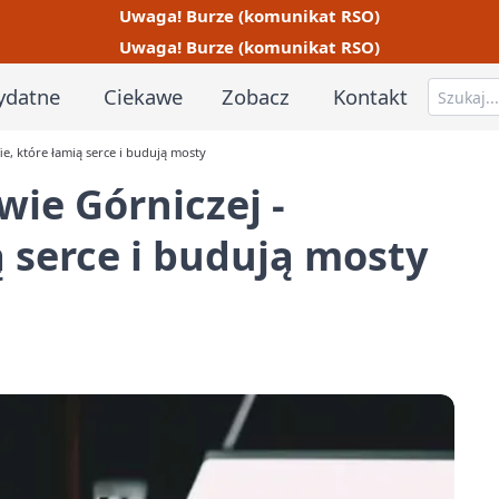
Uwaga! Burze (komunikat RSO)
Uwaga! Burze (komunikat RSO)
ydatne
Ciekawe
Zobacz
Kontakt
ie, które łamią serce i budują mosty
wie Górniczej -
ą serce i budują mosty