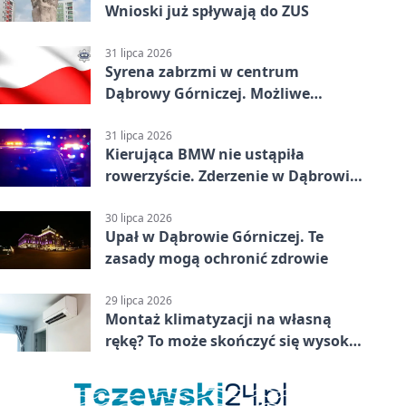
Wnioski już spływają do ZUS
31 lipca 2026
Syrena zabrzmi w centrum
Dąbrowy Górniczej. Możliwe
krótkie zatrzymanie ruchu
31 lipca 2026
Kierująca BMW nie ustąpiła
rowerzyście. Zderzenie w Dąbrowie
Górniczej
30 lipca 2026
Upał w Dąbrowie Górniczej. Te
zasady mogą ochronić zdrowie
29 lipca 2026
Montaż klimatyzacji na własną
rękę? To może skończyć się wysoką
karą