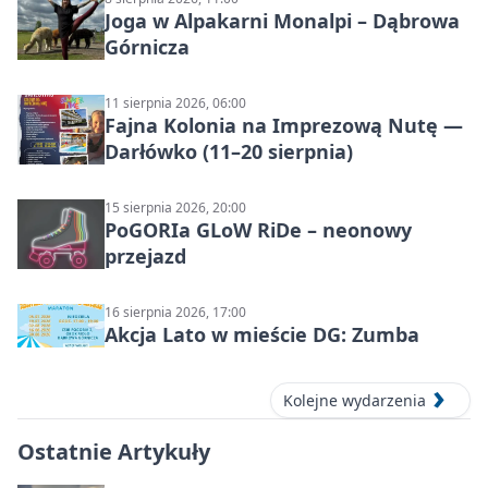
Joga w Alpakarni Monalpi – Dąbrowa
Górnicza
11 sierpnia 2026, 06:00
Fajna Kolonia na Imprezową Nutę —
Darłówko (11–20 sierpnia)
15 sierpnia 2026, 20:00
PoGORIa GLoW RiDe – neonowy
przejazd
16 sierpnia 2026, 17:00
Akcja Lato w mieście DG: Zumba
Kolejne wydarzenia
Ostatnie Artykuły