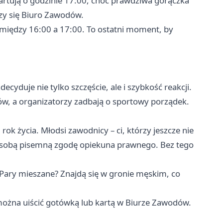
artują o godzinie 17:00, choć prawdziwa gorączka
rzy się Biuro Zawodów.
 między 16:00 a 17:00. To ostatni moment, by
ecyduje nie tylko szczęście, ale i szybkość reakcji.
ów, a organizatorzy zadbają o sportowy porządek.
rok życia. Młodsi zawodnicy – ci, którzy jeszcze nie
e sobą pisemną zgodę opiekuna prawnego. Bez tego
 Pary mieszane? Znajdą się w gronie męskim, co
 można uiścić gotówką lub kartą w Biurze Zawodów.