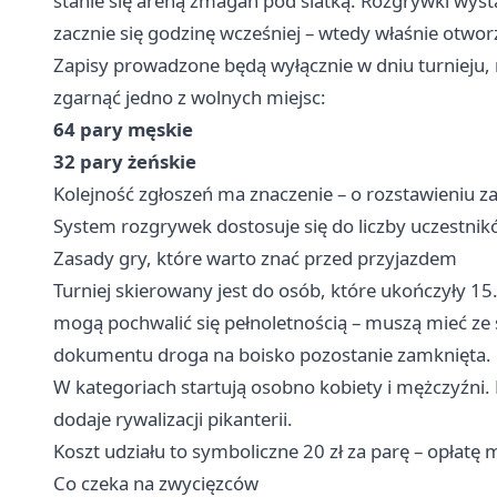
stanie się areną zmagań pod siatką. Rozgrywki wyst
zacznie się godzinę wcześniej – wtedy właśnie otwo
Zapisy prowadzone będą wyłącznie w dniu turnieju,
zgarnąć jedno z wolnych miejsc:
64 pary męskie
32 pary żeńskie
Kolejność zgłoszeń ma znaczenie – o rozstawieniu zad
System rozgrywek dostosuje się do liczby uczestnik
Zasady gry, które warto znać przed przyjazdem
Turniej skierowany jest do osób, które ukończyły 15. 
mogą pochwalić się pełnoletnością – muszą mieć z
dokumentu droga na boisko pozostanie zamknięta.
W kategoriach startują osobno kobiety i mężczyźni.
dodaje rywalizacji pikanterii.
Koszt udziału to symboliczne 20 zł za parę – opłatę
Co czeka na zwycięzców