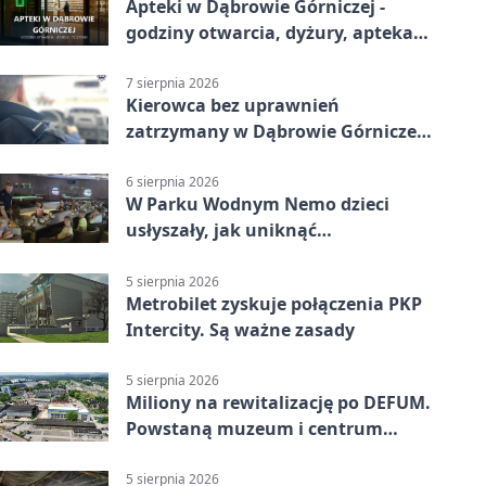
Apteki w Dąbrowie Górniczej -
godziny otwarcia, dyżury, apteka
całodobowa
7 sierpnia 2026
Kierowca bez uprawnień
zatrzymany w Dąbrowie Górniczej.
Miał blisko 1,5 promila
6 sierpnia 2026
W Parku Wodnym Nemo dzieci
usłyszały, jak uniknąć
wakacyjnego zagrożenia
5 sierpnia 2026
Metrobilet zyskuje połączenia PKP
Intercity. Są ważne zasady
5 sierpnia 2026
Miliony na rewitalizację po DEFUM.
Powstaną muzeum i centrum
nauki
5 sierpnia 2026