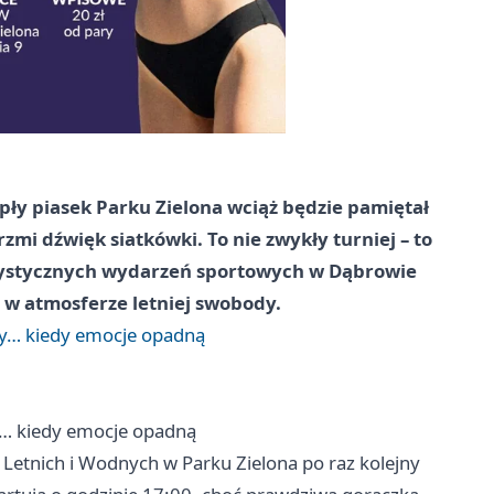
epły piasek Parku Zielona wciąż będzie pamiętał
rzmi dźwięk siatkówki. To nie zwykły turniej – to
erystycznych wydarzeń sportowych w Dąbrowie
 w atmosferze letniej swobody.
czy… kiedy emocje opadną
zy… kiedy emocje opadną
etnich i Wodnych w Parku Zielona po raz kolejny