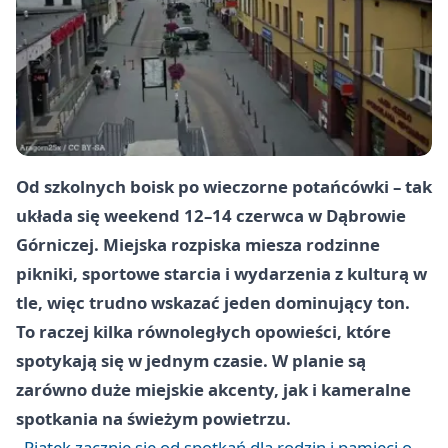
Od szkolnych boisk po wieczorne potańcówki – tak
układa się weekend 12–14 czerwca w Dąbrowie
Górniczej. Miejska rozpiska miesza rodzinne
pikniki, sportowe starcia i wydarzenia z kulturą w
tle, więc trudno wskazać jeden dominujący ton.
To raczej kilka równoległych opowieści, które
spotykają się w jednym czasie. W planie są
zarówno duże miejskie akcenty, jak i kameralne
spotkania na świeżym powietrzu.
Piątek zacznie się od spotkań dla rodzin i pamięci o