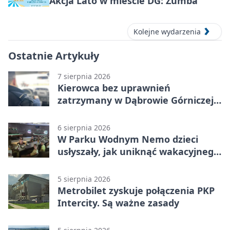
Akcja Lato w mieście DG: Zumba
Kolejne wydarzenia
Ostatnie Artykuły
7 sierpnia 2026
Kierowca bez uprawnień
zatrzymany w Dąbrowie Górniczej.
Miał blisko 1,5 promila
6 sierpnia 2026
W Parku Wodnym Nemo dzieci
usłyszały, jak uniknąć wakacyjnego
zagrożenia
5 sierpnia 2026
Metrobilet zyskuje połączenia PKP
Intercity. Są ważne zasady