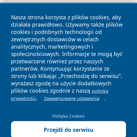
Nasza strona korzysta z plików cookies, aby
działała prawidłowo. Używamy także plików
cookies i podobnych technologii od
zewnętrznych dostawców w celach
Copyright © 2026 dabrowski24.pl Wszystkie prawa
analitycznych, marketingowych i
zastrzeżone.
społecznościowych. Informacje te mogą być
przetwarzane również przez naszych
partnerów. Kontynuując korzystanie ze
Polityka
Polityka
News
Autorzy
strony lub klikając „Przechodzę do serwisu",
Prywatności
Cookies
wyrażasz zgodę na użycie dodatkowych
plików cookies zgodnie z naszą
polityką
.
.
prywatności
Zaawansowane ustawienia
Polityka Cookies
Przejdź do serwisu