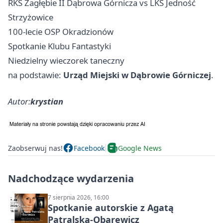
RKS Zagłębie II Dąbrowa Górnicza vs LKS Jedność
Strzyżowice
100-lecie OSP Okradzionów
Spotkanie Klubu Fantastyki
Niedzielny wieczorek taneczny
na podstawie:
Urząd Miejski w Dąbrowie Górniczej
.
Autor:
krystian
Zaobserwuj nas!
Facebook
Google News
Nadchodzące wydarzenia
7 sierpnia 2026, 16:00
Spotkanie autorskie z Agatą
Patralską-Obarewicz