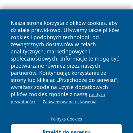
Nasza strona korzysta z plików cookies, aby
działała prawidłowo. Używamy także plików
cookies i podobnych technologii od
zewnętrznych dostawców w celach
Copyright © 2026 dabrowski24.pl Wszystkie prawa
analitycznych, marketingowych i
zastrzeżone.
społecznościowych. Informacje te mogą być
przetwarzane również przez naszych
partnerów. Kontynuując korzystanie ze
Polityka
Polityka
News
Autorzy
strony lub klikając „Przechodzę do serwisu",
Prywatności
Cookies
wyrażasz zgodę na użycie dodatkowych
plików cookies zgodnie z naszą
polityką
.
.
prywatności
Zaawansowane ustawienia
Polityka Cookies
Przejdź do serwisu