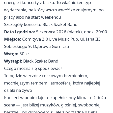
energię i koncerty z bliska. To właśnie ten typ
wydarzenia, na który
warto wpaść
ze znajomymi po
pracy albo na start weekendu
Szczegóły koncertu Black Szaket Band
Data i godzina:
5 czerwca 2026 (piątek), godz. 20:00
Miejsce:
Comityva 2.0 Live Music Pub, ul. Jana III
Sobieskiego 9, Dąbrowa Górnicza
Wstęp:
30 zł
Wystąpi:
Black Szaket Band
Czego można się spodziewać?
To będzie wieczór z rockowym brzmieniem,
mocniejszym tempem i atmosferą, która najlepiej
działa na żywo
Koncert w pubie daje tu zupełnie inny klimat niż duża
scena — jest bliżej muzyków, głośniej, swobodniej i
bardziej „po domowemu”, ale z porządną dawką