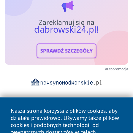
Zareklamuj się na
dabrowski24.pl!
SPRAWDŹ SZCZEGÓŁY
autopromocja
Nasza strona korzysta z plików cookies, aby
działała prawidłowo. Używamy także plików
cookies i podobnych technologii od
zewnętrznych dostawców w celach