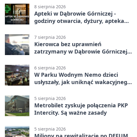
8 sierpnia 2026
Apteki w Dąbrowie Górniczej -
godziny otwarcia, dyżury, apteka
całodobowa
7 sierpnia 2026
Kierowca bez uprawnień
zatrzymany w Dąbrowie Górniczej.
Miał blisko 1,5 promila
6 sierpnia 2026
W Parku Wodnym Nemo dzieci
usłyszały, jak uniknąć wakacyjnego
zagrożenia
5 sierpnia 2026
Metrobilet zyskuje połączenia PKP
Intercity. Są ważne zasady
5 sierpnia 2026
Miliony na rewitalizację po DEFUM.