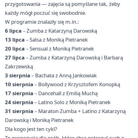
przygotowania — zajęcia są pomyślane tak, żeby
każdy mógł poczuć się swobodnie.
W programie znalazły się m.in.:
6 lipca
– Zumba z Katarzyną Darowską
13 lipca
– Salsa z Moniką Pietranek
20 lipca
– Sensual z Moniką Pietranek
27 lipca
– Zumba z Katarzyną Darowską i Barbarą
Zakrzewską
3 sierpnia
– Bachata z Anną Jankowiak
10 sierpnia
– Bollywood z Krzysztofem Konopką
17 sierpnia
– Dancehall z Emilią Muchą
24 sierpnia
– Latino Solo z Moniką Pietranek
31 sierpnia
– Maraton Zumba + Latino z Katarzyną
Darowską i Moniką Pietranek
Dla kogo jest ten cykl?
To propozycja dla osób, które chcą połączyć ruch z