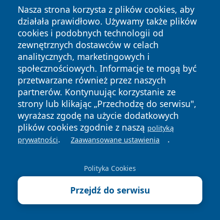
Nasza strona korzysta z plików cookies, aby
działała prawidłowo. Używamy także plików
cookies i podobnych technologii od
zewnętrznych dostawców w celach
analitycznych, marketingowych i
społecznościowych. Informacje te mogą być
Copyright © 2026 dabrowski24.pl Wszystkie prawa
przetwarzane również przez naszych
zastrzeżone.
partnerów. Kontynuując korzystanie ze
strony lub klikając „Przechodzę do serwisu",
wyrażasz zgodę na użycie dodatkowych
Polityka
Polityka
News
Autorzy
plików cookies zgodnie z naszą
polityką
Prywatności
Cookies
.
.
prywatności
Zaawansowane ustawienia
Polityka Cookies
Przejdź do serwisu