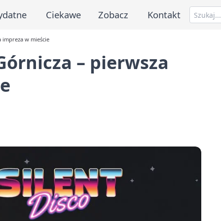
ydatne
Ciekawe
Zobacz
Kontakt
a impreza w mieście
Górnicza – pierwsza
ie