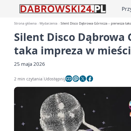
Prz
Strona główna
Wydarzenia
Silent Disco Dąbrowa Górnicza – pierwsza tak
Silent Disco Dąbrowa 
taka impreza w mieśc
25 maja 2026
2 min czytania
Udostępnij