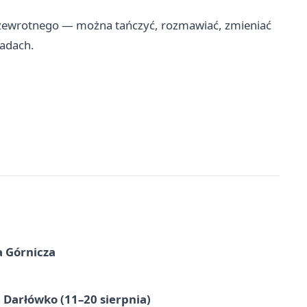
przewrotnego — można tańczyć, rozmawiać, zmieniać
sadach.
a Górnicza
Darłówko (11–20 sierpnia)