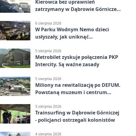
Kierowca bez uprawnień
zatrzymany w Dąbrowie Górniczej.
Miał blisko 1,5 promila
6 sierpnia 2026
W Parku Wodnym Nemo dzieci
usłyszały, jak uniknąć
wakacyjnego zagrożenia
5 sierpnia 2026
Metrobilet zyskuje połączenia PKP
Intercity. Są ważne zasady
5 sierpnia 2026
Miliony na rewitalizację po DEFUM.
Powstaną muzeum i centrum
nauki
5 sierpnia 2026
Trainsurfing w Dąbrowie Górniczej
- policjanci ostrzegali kolonistów
4 sierpnia 2026