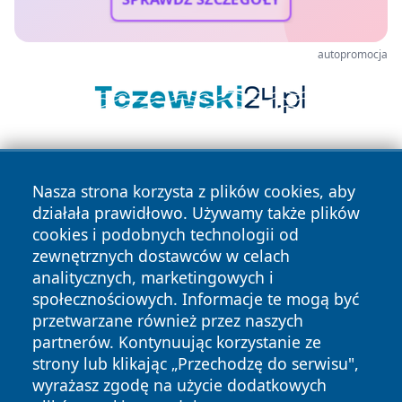
autopromocja
Nasza strona korzysta z plików cookies, aby
działała prawidłowo. Używamy także plików
cookies i podobnych technologii od
zewnętrznych dostawców w celach
Copyright © 2026 dabrowski24.pl Wszystkie prawa
analitycznych, marketingowych i
zastrzeżone.
społecznościowych. Informacje te mogą być
przetwarzane również przez naszych
partnerów. Kontynuując korzystanie ze
Polityka
Polityka
News
Autorzy
strony lub klikając „Przechodzę do serwisu",
Prywatności
Cookies
wyrażasz zgodę na użycie dodatkowych