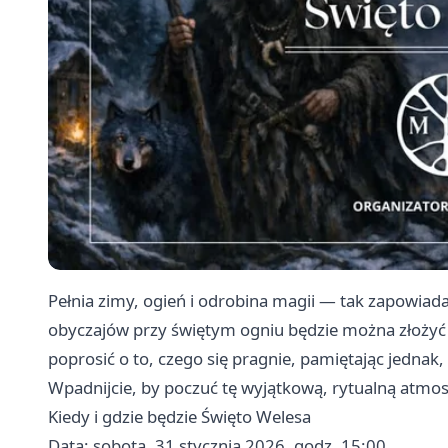
Pełnia zimy, ogień i odrobina magii — tak zapowiad
obyczajów przy świętym ogniu będzie można złożyć o
poprosić o to, czego się pragnie, pamiętając jednak
Wpadnijcie, by poczuć tę wyjątkową, rytualną atmos
Kiedy i gdzie będzie Święto Welesa
Data: sobota, 31 stycznia 2026, godz. 15:00