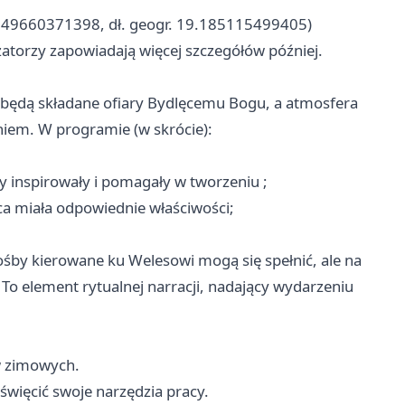
0.349660371398, dł. geogr. 19.185115499405)
zatorzy zapowiadają więcej szczegółów później.
będą składane ofiary Bydlęcemu Bogu, a atmosfera
em. W programie (w skrócie):
by inspirowały i pomagały w tworzeniu ;
a miała odpowiednie właściwości;
ośby kierowane ku Welesowi mogą się spełnić, ale na
To element rytualnej narracji, nadający wydarzeniu
w zimowych.
święcić swoje narzędzia pracy.