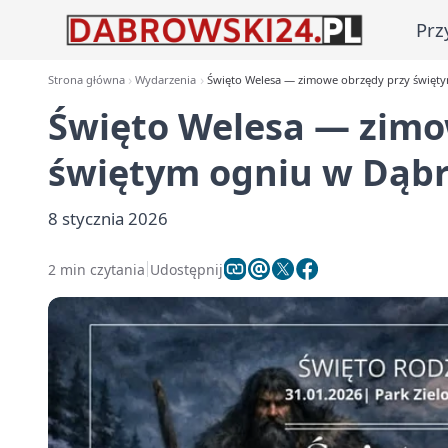
Prz
Strona główna
Wydarzenia
Święto Welesa — zimowe obrzędy przy święty
Święto Welesa — zimo
świętym ogniu w Dąbr
8 stycznia 2026
2 min czytania
Udostępnij