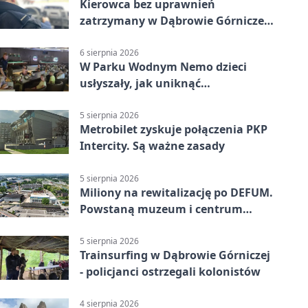
Kierowca bez uprawnień
zatrzymany w Dąbrowie Górniczej.
Miał blisko 1,5 promila
6 sierpnia 2026
W Parku Wodnym Nemo dzieci
usłyszały, jak uniknąć
wakacyjnego zagrożenia
5 sierpnia 2026
Metrobilet zyskuje połączenia PKP
Intercity. Są ważne zasady
5 sierpnia 2026
Miliony na rewitalizację po DEFUM.
Powstaną muzeum i centrum
nauki
5 sierpnia 2026
Trainsurfing w Dąbrowie Górniczej
- policjanci ostrzegali kolonistów
4 sierpnia 2026