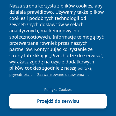
Nasza strona korzysta z plików cookies, aby
działała prawidłowo. Używamy także plików
cookies i podobnych technologii od
zewnętrznych dostawców w celach
Copyright © 2026 dabrowski24.pl Wszystkie prawa
analitycznych, marketingowych i
zastrzeżone.
społecznościowych. Informacje te mogą być
przetwarzane również przez naszych
partnerów. Kontynuując korzystanie ze
Polityka
Polityka
News
Autorzy
strony lub klikając „Przechodzę do serwisu",
Prywatności
Cookies
wyrażasz zgodę na użycie dodatkowych
plików cookies zgodnie z naszą
polityką
.
.
prywatności
Zaawansowane ustawienia
Polityka Cookies
Przejdź do serwisu