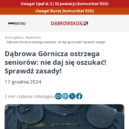
Uwaga! Upał st.3 ( 32 powiaty) (komunikat RSO)
Uwaga! Burze (komunikat RSO)
MENU
Strona główna
Wiadomości
Dąbrowa Górnicza ostrzega seniorów: nie daj się oszukać! Sprawdź zasady!
Dąbrowa Górnicza ostrzega
seniorów: nie daj się oszukać!
Sprawdź zasady!
17 grudnia 2024
2 min czytania
Udostępnij