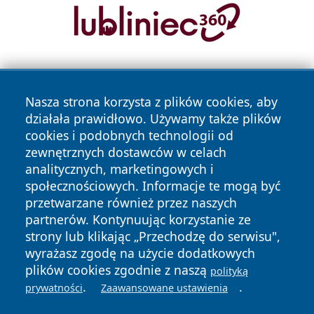
Nasza strona korzysta z plików cookies, aby
działała prawidłowo. Używamy także plików
cookies i podobnych technologii od
zewnętrznych dostawców w celach
Copyright © 2026 dabrowski24.pl Wszystkie prawa
analitycznych, marketingowych i
zastrzeżone.
społecznościowych. Informacje te mogą być
przetwarzane również przez naszych
partnerów. Kontynuując korzystanie ze
Polityka
Polityka
News
Autorzy
strony lub klikając „Przechodzę do serwisu",
Prywatności
Cookies
wyrażasz zgodę na użycie dodatkowych
plików cookies zgodnie z naszą
polityką
.
.
prywatności
Zaawansowane ustawienia