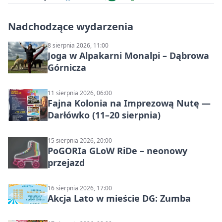
Nadchodzące wydarzenia
8 sierpnia 2026, 11:00
Joga w Alpakarni Monalpi – Dąbrowa
Górnicza
11 sierpnia 2026, 06:00
Fajna Kolonia na Imprezową Nutę —
Darłówko (11–20 sierpnia)
15 sierpnia 2026, 20:00
PoGORIa GLoW RiDe – neonowy
przejazd
16 sierpnia 2026, 17:00
Akcja Lato w mieście DG: Zumba