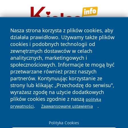
Nasza strona korzysta z plików cookies, aby
działała prawidłowo. Używamy także plików
cookies i podobnych technologii od
zewnętrznych dostawców w celach
analitycznych, marketingowych i
społecznościowych. Informacje te mogą być
przetwarzane również przez naszych
Copyright © 2026 dabrowski24.pl Wszystkie prawa
zastrzeżone.
partnerów. Kontynuując korzystanie ze
strony lub klikając „Przechodzę do serwisu",
wyrażasz zgodę na użycie dodatkowych
Polityka
Polityka
plików cookies zgodnie z naszą
polityką
News
Autorzy
Prywatności
Cookies
.
.
prywatności
Zaawansowane ustawienia
Polityka Cookies