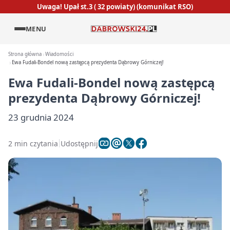
Uwaga! Upał st.3 ( 32 powiaty) (komunikat RSO)
MENU
Strona główna
Wiadomości
Ewa Fudali-Bondel nową zastępcą prezydenta Dąbrowy Górniczej!
Ewa Fudali-Bondel nową zastępcą
prezydenta Dąbrowy Górniczej!
23 grudnia 2024
2 min czytania
Udostępnij