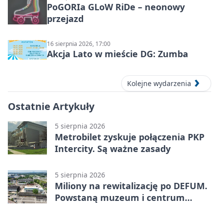
PoGORIa GLoW RiDe – neonowy
przejazd
16 sierpnia 2026, 17:00
Akcja Lato w mieście DG: Zumba
Kolejne wydarzenia
Ostatnie Artykuły
5 sierpnia 2026
Metrobilet zyskuje połączenia PKP
Intercity. Są ważne zasady
5 sierpnia 2026
Miliony na rewitalizację po DEFUM.
Powstaną muzeum i centrum
nauki