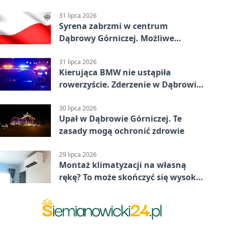
31 lipca 2026
Syrena zabrzmi w centrum
Dąbrowy Górniczej. Możliwe
krótkie zatrzymanie ruchu
31 lipca 2026
Kierująca BMW nie ustąpiła
rowerzyście. Zderzenie w Dąbrowie
Górniczej
30 lipca 2026
Upał w Dąbrowie Górniczej. Te
zasady mogą ochronić zdrowie
29 lipca 2026
Montaż klimatyzacji na własną
rękę? To może skończyć się wysoką
karą