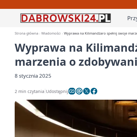
Prz
Strona główna
Wiadomości
Wyprawa na Kilimandżaro spełnij swoje marz
Wyprawa na Kilimandż
marzenia o zdobywani
8 stycznia 2025
2 min czytania
Udostępnij