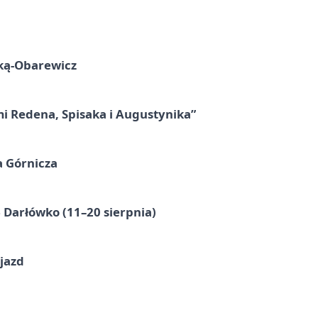
ską-Obarewicz
mi Redena, Spisaka i Augustynika”
a Górnicza
Darłówko (11–20 sierpnia)
jazd