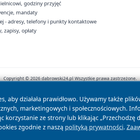
ielnicowi, godziny przyjęć
rwencje, mandaty
 - adresy, telefony i punkty kontaktowe
 zapisy, opłaty
Copyright © 2026 dabrowski24.pl Wszystkie prawa zastrzeżone.
es, aby działała prawidłowo. Używamy także plik
News
Autorzy
Polityka Prywatności
Polityka Cookie
cznych, marketingowych i społecznościowych. Inf
 korzystanie ze strony lub klikając „Przechodzę 
ookies zgodnie z naszą
polityką prywatności
.
Zaaw