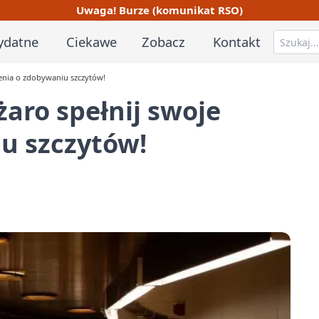
Uwaga! Burze (komunikat RSO)
ydatne
Ciekawe
Zobacz
Kontakt
enia o zdobywaniu szczytów!
aro spełnij swoje
u szczytów!