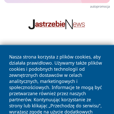
autopromocja
Nasza strona korzysta z plików cookies, aby
działała prawidłowo. Używamy także plików
cookies i podobnych technologii od
zewnętrznych dostawców w celach
Copyright © 2026 dabrowski24.pl Wszystkie prawa
analitycznych, marketingowych i
zastrzeżone.
społecznościowych. Informacje te mogą być
przetwarzane również przez naszych
partnerów. Kontynuując korzystanie ze
Polityka
Polityka
News
Autorzy
strony lub klikając „Przechodzę do serwisu",
Prywatności
Cookies
wyrażasz zgodę na użycie dodatkowych