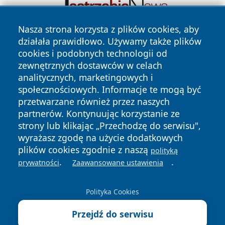
Nasza strona korzysta z plików cookies, aby
działała prawidłowo. Używamy także plików
cookies i podobnych technologii od
zewnętrznych dostawców w celach
analitycznych, marketingowych i
społecznościowych. Informacje te mogą być
przetwarzane również przez naszych
Copyright © 2026 dabrowski24.pl Wszystkie prawa
partnerów. Kontynuując korzystanie ze
zastrzeżone.
strony lub klikając „Przechodzę do serwisu",
wyrażasz zgodę na użycie dodatkowych
plików cookies zgodnie z naszą
polityką
Polityka
Polityka
.
.
News
Autorzy
prywatności
Zaawansowane ustawienia
Prywatności
Cookies
Polityka Cookies
Przejdź do serwisu