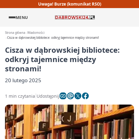
Uwaga! Burze (komunikat RSO)
MENU
Strona główna
Wiadomości
Cisza w dąbrowskiej bibliotece: odkryj tajemnice między stronami!
Cisza w dąbrowskiej bibliotece:
odkryj tajemnice między
stronami!
20 lutego 2025
1 min czytania
Udostępnij