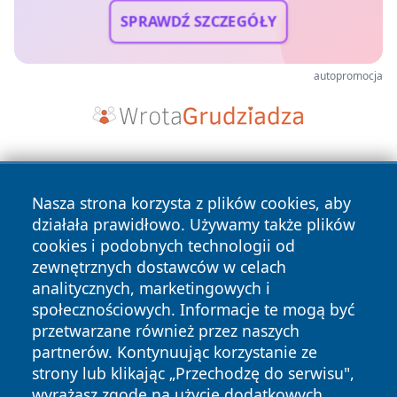
SPRAWDŹ SZCZEGÓŁY
autopromocja
Nasza strona korzysta z plików cookies, aby
działała prawidłowo. Używamy także plików
cookies i podobnych technologii od
zewnętrznych dostawców w celach
Copyright © 2026 dabrowski24.pl Wszystkie prawa
analitycznych, marketingowych i
zastrzeżone.
społecznościowych. Informacje te mogą być
przetwarzane również przez naszych
partnerów. Kontynuując korzystanie ze
Polityka
Polityka
News
Autorzy
strony lub klikając „Przechodzę do serwisu",
Prywatności
Cookies
wyrażasz zgodę na użycie dodatkowych