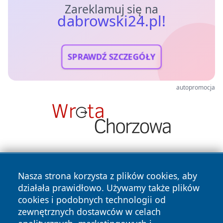
Zareklamuj się na
dabrowski24.pl!
SPRAWDŹ SZCZEGÓŁY
autopromocja
Nasza strona korzysta z plików cookies, aby
działała prawidłowo. Używamy także plików
cookies i podobnych technologii od
zewnętrznych dostawców w celach
Copyright © 2026 dabrowski24.pl Wszystkie prawa