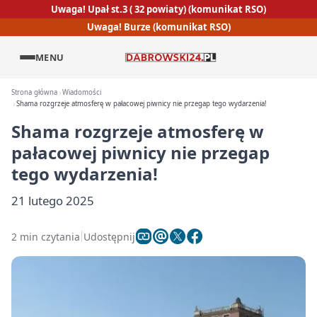
Uwaga! Upał st.3 ( 32 powiaty) (komunikat RSO)
Uwaga! Burze (komunikat RSO)
MENU
Strona główna
Wiadomości
Shama rozgrzeje atmosferę w pałacowej piwnicy nie przegap tego wydarzenia!
Shama rozgrzeje atmosferę w
pałacowej piwnicy nie przegap
tego wydarzenia!
21 lutego 2025
2 min czytania
Udostępnij