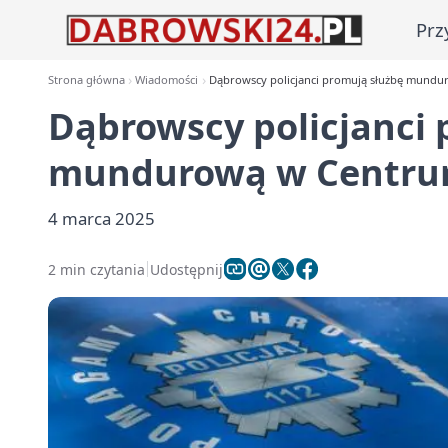
Prz
Strona główna
Wiadomości
Dąbrowscy policjanci promują służbę mun
Dąbrowscy policjanci 
mundurową w Centr
4 marca 2025
2 min czytania
Udostępnij