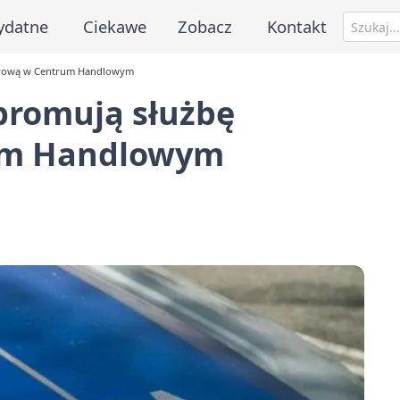
ydatne
Ciekawe
Zobacz
Kontakt
durową w Centrum Handlowym
promują służbę
um Handlowym