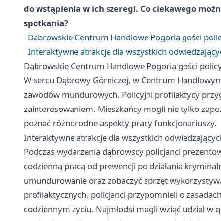
do wstąpienia w ich szeregi. Co ciekawego można
spotkania?
Dąbrowskie Centrum Handlowe Pogoria gości polic
Interaktywne atrakcje dla wszystkich odwiedzający
Dąbrowskie Centrum Handlowe Pogoria gości policy
W sercu Dąbrowy Górniczej, w Centrum Handlowym P
zawodów mundurowych. Policyjni profilaktycy przygo
zainteresowaniem. Mieszkańcy mogli nie tylko zapozna
poznać różnorodne aspekty pracy funkcjonariuszy.
Interaktywne atrakcje dla wszystkich odwiedzającyc
Podczas wydarzenia dąbrowscy policjanci prezentow
codzienną pracą od prewencji po działania kryminaln
umundurowanie oraz zobaczyć sprzęt wykorzystywa
profilaktycznych, policjanci przypomnieli o zasad
codziennym życiu. Najmłodsi mogli wziąć udział w qu