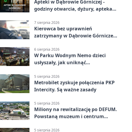
Apteki w Dąbrowie Górniczej -
godziny otwarcia, dyżury, apteka
całodobowa
7 sierpnia 2026
Kierowca bez uprawnień
zatrzymany w Dąbrowie Górniczej.
Miał blisko 1,5 promila
6 sierpnia 2026
W Parku Wodnym Nemo dzieci
usłyszały, jak uniknąć
wakacyjnego zagrożenia
5 sierpnia 2026
Metrobilet zyskuje połączenia PKP
Intercity. Są ważne zasady
5 sierpnia 2026
Miliony na rewitalizację po DEFUM.
Powstaną muzeum i centrum
nauki
5 sierpnia 2026