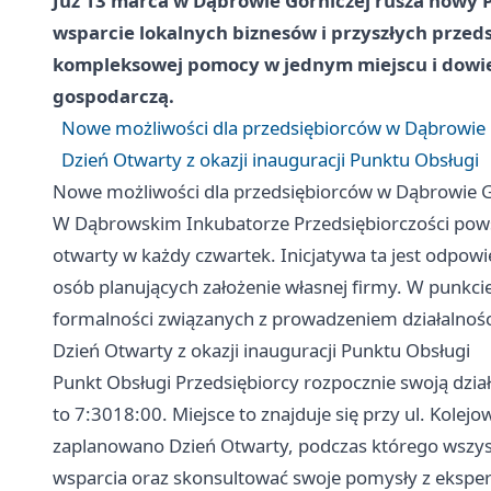
Już 13 marca w Dąbrowie Górniczej rusza nowy P
wsparcie lokalnych biznesów i przyszłych przeds
kompleksowej pomocy w jednym miejscu i dowiedz
gospodarczą.
Nowe możliwości dla przedsiębiorców w Dąbrowie 
Dzień Otwarty z okazji inauguracji Punktu Obsługi
Nowe możliwości dla przedsiębiorców w Dąbrowie G
W Dąbrowskim Inkubatorze Przedsiębiorczości powst
otwarty w każdy czwartek. Inicjatywa ta jest odpow
osób planujących założenie własnej firmy. W punkc
formalności związanych z prowadzeniem działalnośc
Dzień Otwarty z okazji inauguracji Punktu Obsługi
Punkt Obsługi Przedsiębiorcy rozpocznie swoją dzia
to 7:3018:00. Miejsce to znajduje się przy ul. Kolej
zaplanowano Dzień Otwarty, podczas którego wszysc
wsparcia oraz skonsultować swoje pomysły z ekspe