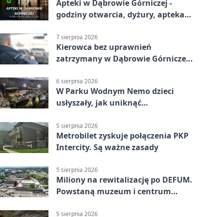
Apteki w Dąbrowie Górniczej -
godziny otwarcia, dyżury, apteka
całodobowa
7 sierpnia 2026
Kierowca bez uprawnień
zatrzymany w Dąbrowie Górniczej.
Miał blisko 1,5 promila
6 sierpnia 2026
W Parku Wodnym Nemo dzieci
usłyszały, jak uniknąć
wakacyjnego zagrożenia
5 sierpnia 2026
Metrobilet zyskuje połączenia PKP
Intercity. Są ważne zasady
5 sierpnia 2026
Miliony na rewitalizację po DEFUM.
Powstaną muzeum i centrum
nauki
5 sierpnia 2026