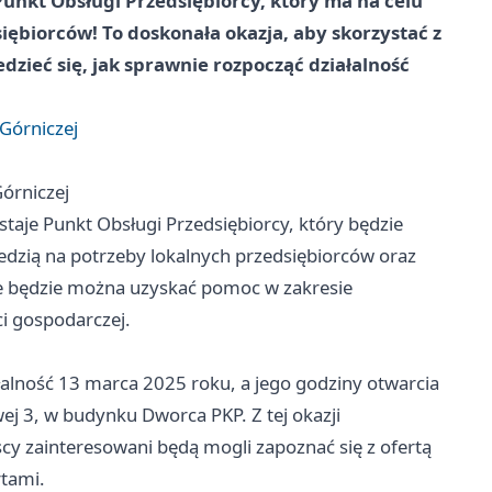
unkt Obsługi Przedsiębiorcy, który ma na celu
iębiorców! To doskonała okazja, aby skorzystać z
ieć się, jak sprawnie rozpocząć działalność
Górniczej
órniczej
aje Punkt Obsługi Przedsiębiorcy, który będzie
iedzią na potrzeby lokalnych przedsiębiorców oraz
ie będzie można uzyskać pomoc w zakresie
i gospodarczej.
łalność 13 marca 2025 roku, a jego godziny otwarcia
owej 3, w budynku Dworca PKP. Z tej okazji
y zainteresowani będą mogli zapoznać się z ofertą
rtami.