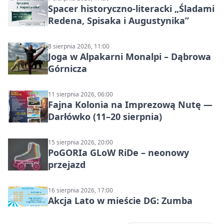
Spacer historyczno-literacki „Śladami
Redena, Spisaka i Augustynika”
8 sierpnia 2026, 11:00
Joga w Alpakarni Monalpi – Dąbrowa
Górnicza
11 sierpnia 2026, 06:00
Fajna Kolonia na Imprezową Nutę —
Darłówko (11–20 sierpnia)
15 sierpnia 2026, 20:00
PoGORIa GLoW RiDe – neonowy
przejazd
16 sierpnia 2026, 17:00
Akcja Lato w mieście DG: Zumba