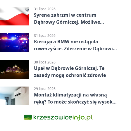
31 lipca 2026
Syrena zabrzmi w centrum
Dąbrowy Górniczej. Możliwe
krótkie zatrzymanie ruchu
31 lipca 2026
Kierująca BMW nie ustąpiła
rowerzyście. Zderzenie w Dąbrowie
Górniczej
30 lipca 2026
Upał w Dąbrowie Górniczej. Te
zasady mogą ochronić zdrowie
29 lipca 2026
Montaż klimatyzacji na własną
rękę? To może skończyć się wysoką
karą