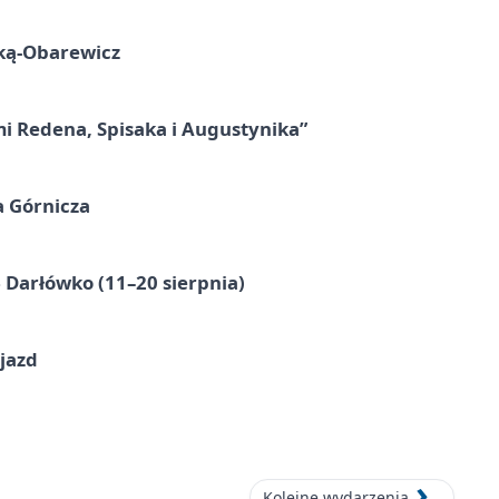
ską-Obarewicz
mi Redena, Spisaka i Augustynika”
a Górnicza
Darłówko (11–20 sierpnia)
jazd
Kolejne wydarzenia