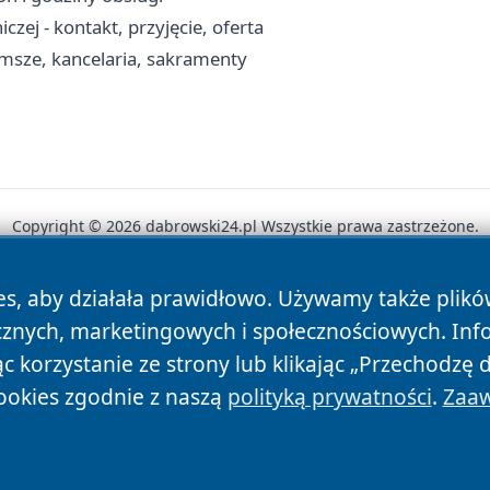
 - kontakt, przyjęcie, oferta
 msze, kancelaria, sakramenty
Copyright © 2026 dabrowski24.pl Wszystkie prawa zastrzeżone.
es, aby działała prawidłowo. Używamy także plik
News
Autorzy
Polityka Prywatności
Polityka Cookie
cznych, marketingowych i społecznościowych. Inf
 korzystanie ze strony lub klikając „Przechodzę 
ookies zgodnie z naszą
polityką prywatności
.
Zaaw