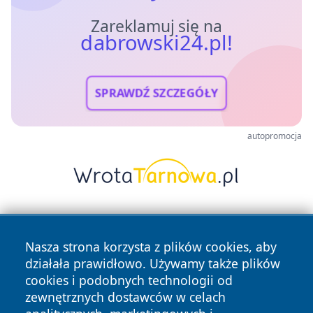
Zareklamuj się na
dabrowski24.pl!
SPRAWDŹ SZCZEGÓŁY
autopromocja
Nasza strona korzysta z plików cookies, aby
działała prawidłowo. Używamy także plików
cookies i podobnych technologii od
zewnętrznych dostawców w celach
Copyright © 2026 dabrowski24.pl Wszystkie prawa