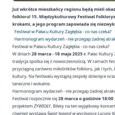
Już wkrótce mieszkańcy regionu będą mieli okaz
folkloru! 15. Międzykulturowy Festiwal Folkloryst
krokami, a jego program zapowiada się niezwykl
Festiwal w Pałacu Kultury Zagłębia - co nas czeka?
Harmonogram wydarzeń - nie przegap żadnej atrak
Festiwal w Pałacu Kultury Zagłębia - co nas czeka?
W dniach
28 marca - 18 maja 2025 r.
Pałac Kultury 
tradycja spotka się z nowoczesnością. W ramach fest
przyciągną zarówno miłośników folkloru, jak i tych
kultury. Na festiwalu wystąpią zespoły dziecięce ora
taneczne i wokalne.
Harmonogram wydarzeń - nie przegap żadnej atrakc
Festiwal rozpocznie się
28 marca o godzinie 18:00
projektem
ŻYWIOŁY
. Bilety na ten wyjątkowy konce
również wystawa
Świat legend w wycinance Lucyny Ko