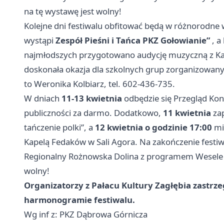
na tę wystawę jest wolny!
Kolejne dni festiwalu obfitować będą w różnorodne
wystąpi
Zespół Pieśni i Tańca PKZ Gołowianie”
, a
najmłodszych przygotowano audycję muzyczną z Kap
doskonała okazja dla szkolnych grup zorganizowanyc
to Weronika Kolbiarz, tel. 602-436-735.
W dniach
11-13 kwietnia
odbędzie się Przegląd Kon
publiczności za darmo. Dodatkowo,
11 kwietnia
zap
tańczenie polki”, a
12 kwietnia o godzinie 17:00
mi
Kapelą Fedaków w Sali Agora. Na zakończenie festi
Regionalny Rożnowska Dolina z programem Wesele Kas
wolny!
Organizatorzy z Pałacu Kultury Zagłębia zastrz
harmonogramie festiwalu.
Wg inf z: PKZ Dąbrowa Górnicza