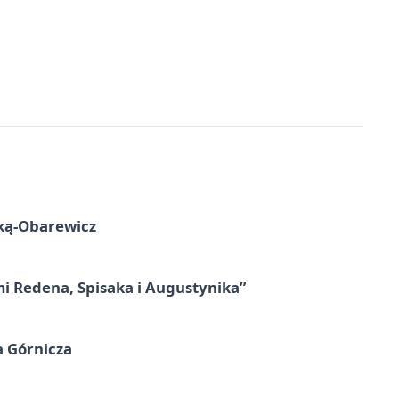
ską-Obarewicz
mi Redena, Spisaka i Augustynika”
a Górnicza