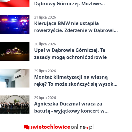
Dąbrowy Górniczej. Możliwe
krótkie zatrzymanie ruchu
31 lipca 2026
Kierująca BMW nie ustąpiła
rowerzyście. Zderzenie w Dąbrowie
Górniczej
30 lipca 2026
Upał w Dąbrowie Górniczej. Te
zasady mogą ochronić zdrowie
29 lipca 2026
Montaż klimatyzacji na własną
rękę? To może skończyć się wysoką
karą
29 lipca 2026
Agnieszka Duczmal wraca za
batutę - wyjątkowy koncert w
Dąbrowie Górniczej