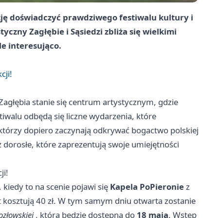
ję doświadczyć prawdziwego festiwalu kultury i
yczny Zagłębie i Sąsiedzi zbliża się wielkimi
e interesująco.
cji!
Zagłębia stanie się centrum artystycznym, gdzie
iwalu odbędą się liczne wydarzenia, które
, którzy dopiero zaczynają odkrywać bogactwo polskiej
z dorosłe, które zaprezentują swoje umiejętności
ji!
, kiedy to na scenie pojawi się
Kapela PoPieronie
z
rt kosztują 40 zł. W tym samym dniu otwarta zostanie
złowskiej
, która będzie dostępna do
18 maja
. Wstęp