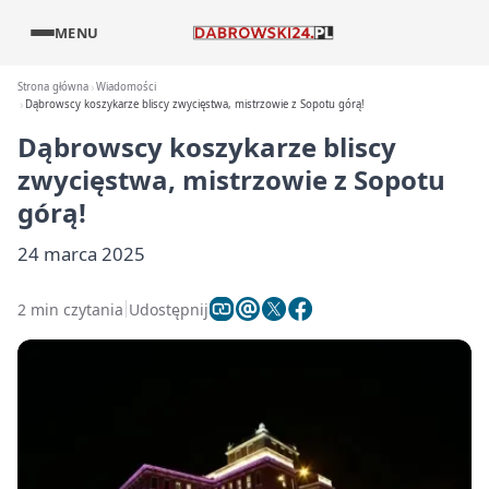
MENU
Strona główna
Wiadomości
Dąbrowscy koszykarze bliscy zwycięstwa, mistrzowie z Sopotu górą!
Dąbrowscy koszykarze bliscy
zwycięstwa, mistrzowie z Sopotu
górą!
24 marca 2025
2 min czytania
Udostępnij