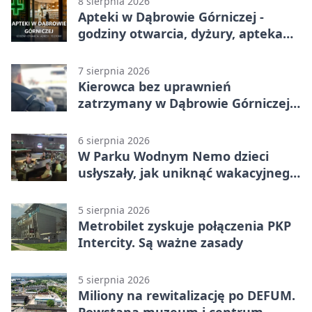
8 sierpnia 2026
Apteki w Dąbrowie Górniczej -
godziny otwarcia, dyżury, apteka
całodobowa
7 sierpnia 2026
Kierowca bez uprawnień
zatrzymany w Dąbrowie Górniczej.
Miał blisko 1,5 promila
6 sierpnia 2026
W Parku Wodnym Nemo dzieci
usłyszały, jak uniknąć wakacyjnego
zagrożenia
5 sierpnia 2026
Metrobilet zyskuje połączenia PKP
Intercity. Są ważne zasady
5 sierpnia 2026
Miliony na rewitalizację po DEFUM.
Powstaną muzeum i centrum