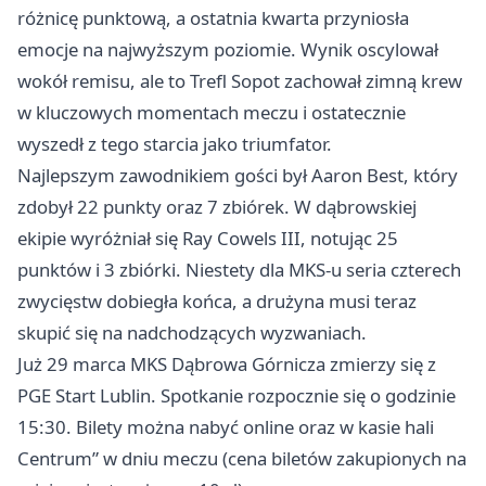
różnicę punktową, a ostatnia kwarta przyniosła
emocje na najwyższym poziomie. Wynik oscylował
wokół remisu, ale to Trefl Sopot zachował zimną krew
w kluczowych momentach meczu i ostatecznie
wyszedł z tego starcia jako triumfator.
Najlepszym zawodnikiem gości był Aaron Best, który
zdobył 22 punkty oraz 7 zbiórek. W dąbrowskiej
ekipie wyróżniał się Ray Cowels III, notując 25
punktów i 3 zbiórki. Niestety dla MKS-u seria czterech
zwycięstw dobiegła końca, a drużyna musi teraz
skupić się na nadchodzących wyzwaniach.
Już 29 marca MKS
Dąbrowa Górnicza
zmierzy się z
PGE Start Lublin. Spotkanie rozpocznie się o godzinie
15:30. Bilety można nabyć online oraz w kasie hali
Centrum” w dniu meczu (cena biletów zakupionych na