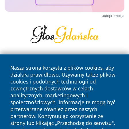
autopromocja
Nasza strona korzysta z plików cookies, aby
działała prawidłowo. Używamy także plików
cookies i podobnych technologii od
zewnętrznych dostawców w celach
Copyright © 2026 dabrowski24.pl Wszystkie prawa
analitycznych, marketingowych i
zastrzeżone.
społecznościowych. Informacje te mogą być
przetwarzane również przez naszych
partnerów. Kontynuując korzystanie ze
Polityka
Polityka
News
Autorzy
strony lub klikając „Przechodzę do serwisu",
Prywatności
Cookies