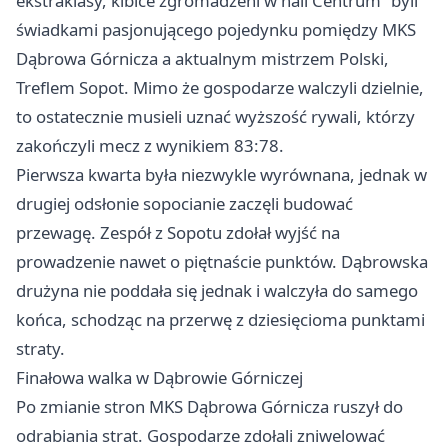
ekstraklasy, kibice zgromadzeni w hali Centrum” byli
świadkami pasjonującego pojedynku pomiędzy MKS
Dąbrowa Górnicza
a aktualnym mistrzem Polski,
Treflem Sopot. Mimo że gospodarze walczyli dzielnie,
to ostatecznie musieli uznać wyższość rywali, którzy
zakończyli mecz z wynikiem 83:78.
Pierwsza kwarta była niezwykle wyrównana, jednak w
drugiej odsłonie sopocianie zaczęli budować
przewagę. Zespół z Sopotu zdołał wyjść na
prowadzenie nawet o piętnaście punktów. Dąbrowska
drużyna nie poddała się jednak i walczyła do samego
końca, schodząc na przerwę z dziesięcioma punktami
straty.
Finałowa walka w Dąbrowie Górniczej
Po zmianie stron MKS
Dąbrowa Górnicza
ruszył do
odrabiania strat. Gospodarze zdołali zniwelować