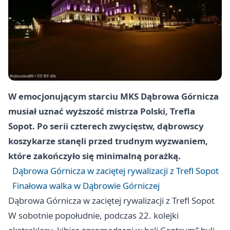
W emocjonującym starciu MKS Dąbrowa Górnicza
musiał uznać wyższość mistrza Polski, Trefla
Sopot. Po serii czterech zwycięstw, dąbrowscy
koszykarze stanęli przed trudnym wyzwaniem,
które zakończyło się minimalną porażką.
Dąbrowa Górnicza w zaciętej rywalizacji z Trefl Sopot
Finałowa walka w Dąbrowie Górniczej
Dąbrowa Górnicza w zaciętej rywalizacji z Trefl Sopot
W sobotnie popołudnie, podczas 22. kolejki